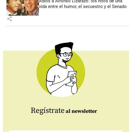
Adiós a Alfonso Lizarazo: los hitos de una
vida entre el humor, el secuestro y el Senado
share
Regístrate
al newsletter