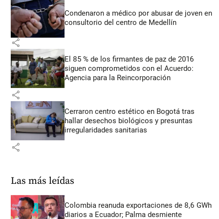
Condenaron a médico por abusar de joven en
consultorio del centro de Medellín
share
El 85 % de los firmantes de paz de 2016
siguen comprometidos con el Acuerdo:
Agencia para la Reincorporación
share
Cerraron centro estético en Bogotá tras
hallar desechos biológicos y presuntas
irregularidades sanitarias
share
Las más leídas
Colombia reanuda exportaciones de 8,6 GWh
diarios a Ecuador; Palma desmiente