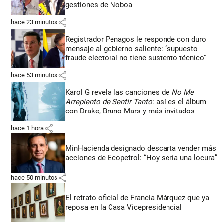
gestiones de Noboa
share
hace 23 minutos
Registrador Penagos le responde con duro
mensaje al gobierno saliente: “supuesto
fraude electoral no tiene sustento técnico”
share
hace 53 minutos
Karol G revela las canciones de
No Me
Arrepiento de Sentir Tanto
: así es el álbum
con Drake, Bruno Mars y más invitados
share
hace 1 hora
MinHacienda designado descarta vender más
acciones de Ecopetrol: “Hoy sería una locura”
share
hace 50 minutos
El retrato oficial de Francia Márquez que ya
reposa en la Casa Vicepresidencial