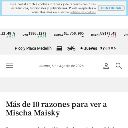
Este portal emplea cookies internas y de terceros con fines
estadísticos, funcionales y publicitarios. Puede aceptarlas o
CONTINUAR
consultar más en nuestra
politica de cookies
2,48 %
$386,1273
$1.750.905
US$73,48
U
UVR
SMMLV
BRENT
ORO
Cintillo
▲ 0.05
▲ 0.03
—
▼ 1.12
de
Pico y Placa Medellín
Jueves
3 y 6
3 y 6
indicadores
económicos
menu
person
search
Jueves
, 6 de Agosto de 2026
Colombia
Más de 10 razones para ver a
Mischa Maisky