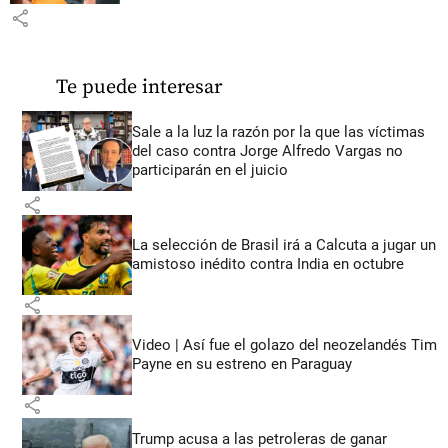
share
Te puede interesar
Sale a la luz la razón por la que las víctimas
del caso contra Jorge Alfredo Vargas no
participarán en el juicio
share
La selección de Brasil irá a Calcuta a jugar un
amistoso inédito contra India en octubre
share
Video | Así fue el golazo del neozelandés Tim
Payne en su estreno en Paraguay
share
Trump acusa a las petroleras de ganar