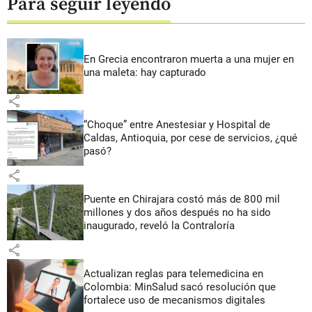
Para seguir leyendo
En Grecia encontraron muerta a una mujer en
una maleta: hay capturado
share
“Choque” entre Anestesiar y Hospital de
Caldas, Antioquia, por cese de servicios, ¿qué
pasó?
share
Puente en Chirajara costó más de 800 mil
millones y dos años después no ha sido
inaugurado, reveló la Contraloría
share
Actualizan reglas para telemedicina en
Colombia: MinSalud sacó resolución que
fortalece uso de mecanismos digitales