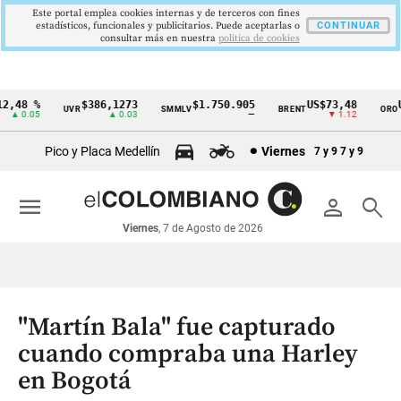
Este portal emplea cookies internas y de terceros con fines
estadísticos, funcionales y publicitarios. Puede aceptarlas o
CONTINUAR
consultar más en nuestra
politica de cookies
48 %
$386,1273
$1.750.905
US$73,48
US
UVR
SMMLV
BRENT
ORO
Cintillo
▲ 0.05
▲ 0.03
—
▼ 1.12
de
Pico y Placa Medellín
Viernes
7 y 9
7 y 9
indicadores
económicos
menu
person
search
Colombia
Viernes
, 7 de Agosto de 2026
"Martín Bala" fue capturado
cuando compraba una Harley
en Bogotá