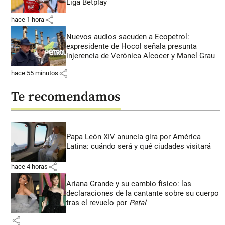
Liga Betplay
share
hace 1 hora
Nuevos audios sacuden a Ecopetrol:
expresidente de Hocol señala presunta
injerencia de Verónica Alcocer y Manel Grau
share
hace 55 minutos
Te recomendamos
Papa León XIV anuncia gira por América
Latina: cuándo será y qué ciudades visitará
share
hace 4 horas
Ariana Grande y su cambio físico: las
declaraciones de la cantante sobre su cuerpo
tras el revuelo por
Petal
share