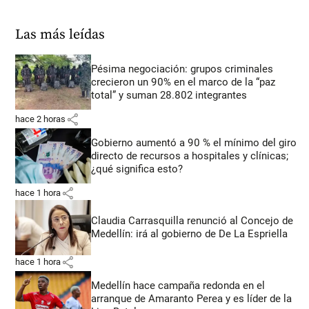
Las más leídas
Pésima negociación: grupos criminales
crecieron un 90% en el marco de la “paz
total” y suman 28.802 integrantes
share
hace 2 horas
Gobierno aumentó a 90 % el mínimo del giro
directo de recursos a hospitales y clínicas;
¿qué significa esto?
share
hace 1 hora
Claudia Carrasquilla renunció al Concejo de
Medellín: irá al gobierno de De La Espriella
share
hace 1 hora
Medellín hace campaña redonda en el
arranque de Amaranto Perea y es líder de la