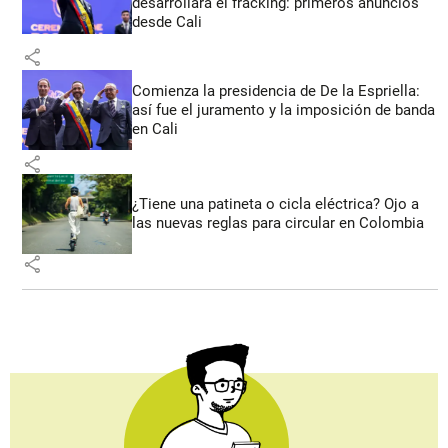
desarrollará el fracking: primeros anuncios
desde Cali
share
Comienza la presidencia de De la Espriella:
así fue el juramento y la imposición de banda
en Cali
share
¿Tiene una patineta o cicla eléctrica? Ojo a
las nuevas reglas para circular en Colombia
share