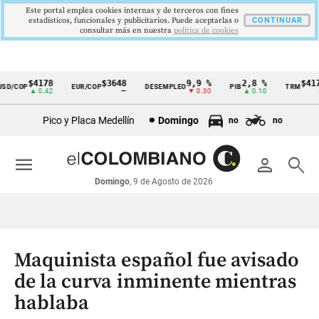
Este portal emplea cookies internas y de terceros con fines
estadísticos, funcionales y publicitarios. Puede aceptarlas o
CONTINUAR
consultar más en nuestra
politica de cookies
$4178
$3648
9,9 %
2,8 %
$4178,
/COP
EUR/COP
DESEMPLEO
PIB
TRM
Cintillo
▲ 0.42
—
▼ 0.30
▲ 0.10
▲ 0
de
Pico y Placa Medellín
Domingo
no
no
indicadores
económicos
menu
person
search
Colombia
Domingo
, 9 de Agosto de 2026
Maquinista español fue avisado
de la curva inminente mientras
hablaba