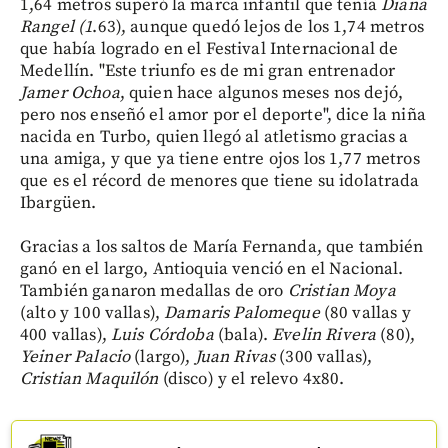
1,64 metros superó la marca infantil que tenía
Diana
Rangel
(1
.63), aunque quedó lejos de los 1,74 metros
que había logrado en el Festival Internacional de
Medellín. "Este triunfo es de mi gran entrenador
Jamer
Ochoa
, quien hace algunos meses nos dejó,
pero nos enseñó el amor por el deporte", dice la niña
nacida en Turbo, quien llegó al atletismo gracias a
una amiga, y que ya tiene entre ojos los 1,77 metros
que es el récord de menores que tiene su idolatrada
Ibargüen.
Gracias a los saltos de María Fernanda, que también
ganó en el largo, Antioquia venció en el Nacional.
También ganaron medallas de oro
Cristian
Moya
(alto y 100 vallas),
Damaris
Palomeque
(80 vallas y
400 vallas),
Luis
Córdoba
(bala).
Evelin
Rivera
(80),
Yeiner
Palacio
(largo),
Juan
Rivas
(300 vallas),
Cristian
Maquilón
(disco) y el relevo 4x80.