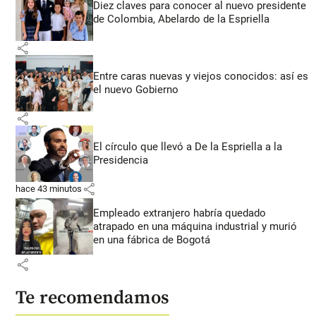
Diez claves para conocer al nuevo presidente
de Colombia, Abelardo de la Espriella
share
Entre caras nuevas y viejos conocidos: así es
el nuevo Gobierno
share
El círculo que llevó a De la Espriella a la
Presidencia
share
hace 43 minutos
Empleado extranjero habría quedado
atrapado en una máquina industrial y murió
en una fábrica de Bogotá
share
Te recomendamos