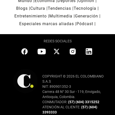
Mundo
Economía
Deportes
Opinión
Blogs
Cultura
Tendencias
Tecnología
Entretenimiento
Multimedia
Generación
Especiales marcas aliadas
Pódcast
REDES SOCIALES
COPYRIGHT © 2026 EL COLOMBIANO
S.A.S
NIT: 890901352-3
Carrera 48 N° 30 Sur - 119, Envigado,
Antioquia, Colombia.
CONMUTADOR:
(57) (604) 3315252
ATENCIÓN AL CLIENTE:
(57) (604)
3393333