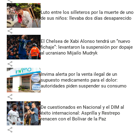
Luto entre los silleteros por la muerte de uno
de sus niños: llevaba dos días desaparecido
share
El Chelsea de Xabi Alonso tendrá un “nuevo
fichaje”: levantaron la suspensión por dopaje
al ucraniano Mijailo Mudryk
share
Invima alerta por la venta ilegal de un
supuesto medicamento para el dolor:
autoridades piden suspender su consumo
share
De cuestionados en Nacional y el DIM al
éxito internacional: Asprilla y Restrepo
renacen con el Bolívar de la Paz
share