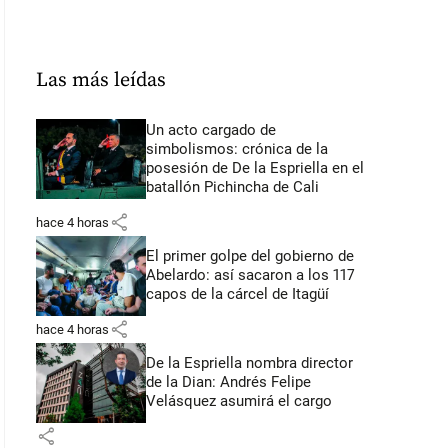
Las más leídas
Un acto cargado de
simbolismos: crónica de la
posesión de De la Espriella en el
batallón Pichincha de Cali
share
hace 4 horas
El primer golpe del gobierno de
Abelardo: así sacaron a los 117
capos de la cárcel de Itagüí
share
hace 4 horas
De la Espriella nombra director
de la Dian: Andrés Felipe
Velásquez asumirá el cargo
share