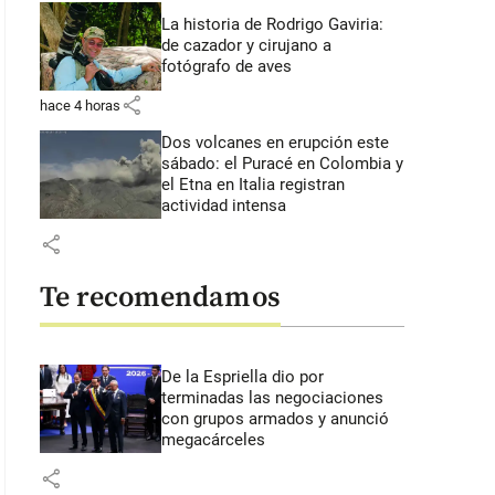
La historia de Rodrigo Gaviria:
de cazador y cirujano a
fotógrafo de aves
share
hace 4 horas
Dos volcanes en erupción este
sábado: el Puracé en Colombia y
el Etna en Italia registran
actividad intensa
share
Te recomendamos
De la Espriella dio por
terminadas las negociaciones
con grupos armados y anunció
megacárceles
share