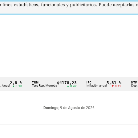
 fines estadísticos, funcionales y publicitarios. Puede aceptarlas
2,8 %
$4178,23
5,81 %
TRM
IPC
DTF
Tasa Rep. Moneda
Inflación anual
Dep. Término
▲ 0.10
▲ 0.42
▼ 0.12
Domingo
, 9 de Agosto de 2026