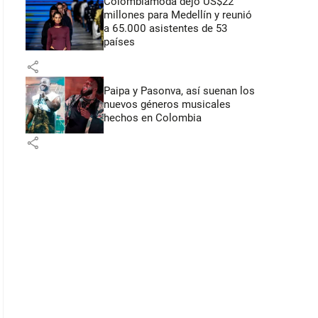
Colombiamoda dejó US$22
millones para Medellín y reunió
a 65.000 asistentes de 53
países
share
Paipa y Pasonva, así suenan los
nuevos géneros musicales
hechos en Colombia
share