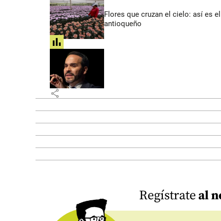
Flores que cruzan el cielo: así es
antioqueño
share
share
Regístrate
al n