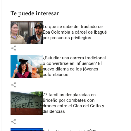
Te puede interesar
Lo que se sabe del traslado de
Epa Colombia a cárcel de Ibagué
por presuntos privilegios
share
¿Estudiar una carrera tradicional
o convertirse en influencer? El
nuevo dilema de los jóvenes
colombianos
share
77 familias desplazadas en
Briceño por combates con
drones entre el Clan del Golfo y
disidencias
share