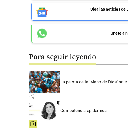
Siga las noticias 
Únete a n
Para seguir leyendo
La pelota de la ‘Mano de Dios’ sale
share
Competencia epidémica
share