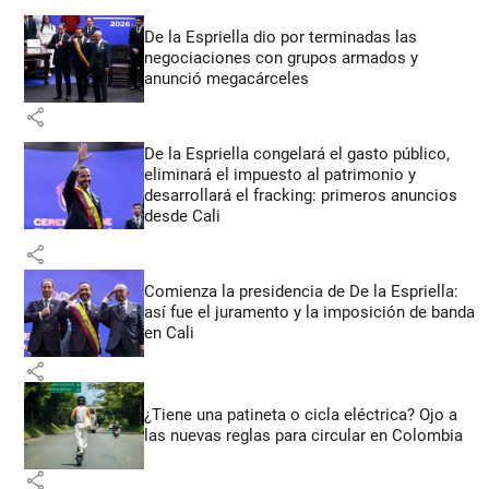
De la Espriella dio por terminadas las
negociaciones con grupos armados y
anunció megacárceles
share
De la Espriella congelará el gasto público,
eliminará el impuesto al patrimonio y
desarrollará el fracking: primeros anuncios
desde Cali
share
Comienza la presidencia de De la Espriella:
así fue el juramento y la imposición de banda
en Cali
share
¿Tiene una patineta o cicla eléctrica? Ojo a
las nuevas reglas para circular en Colombia
share