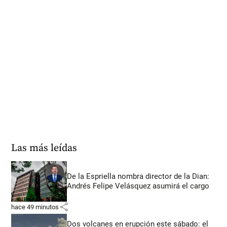
Las más leídas
De la Espriella nombra director de la Dian:
Andrés Felipe Velásquez asumirá el cargo
share
hace 49 minutos
Dos volcanes en erupción este sábado: el