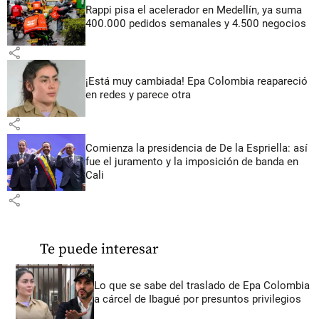
Rappi pisa el acelerador en Medellín, ya suma
400.000 pedidos semanales y 4.500 negocios
share
¡Está muy cambiada! Epa Colombia reapareció
en redes y parece otra
share
Comienza la presidencia de De la Espriella: así
fue el juramento y la imposición de banda en
Cali
share
Te puede interesar
Lo que se sabe del traslado de Epa Colombia
a cárcel de Ibagué por presuntos privilegios