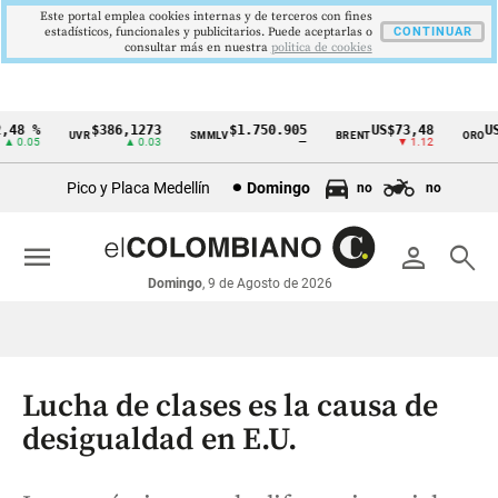
Este portal emplea cookies internas y de terceros con fines
estadísticos, funcionales y publicitarios. Puede aceptarlas o
CONTINUAR
consultar más en nuestra
politica de cookies
8 %
$386,1273
$1.750.905
US$73,48
US$3
UVR
SMMLV
BRENT
ORO
Cintillo
0.05
▲ 0.03
—
▼ 1.12
de
Pico y Placa Medellín
Domingo
no
no
indicadores
económicos
menu
person
search
Colombia
Domingo
, 9 de Agosto de 2026
Lucha de clases es la causa de
desigualdad en E.U.