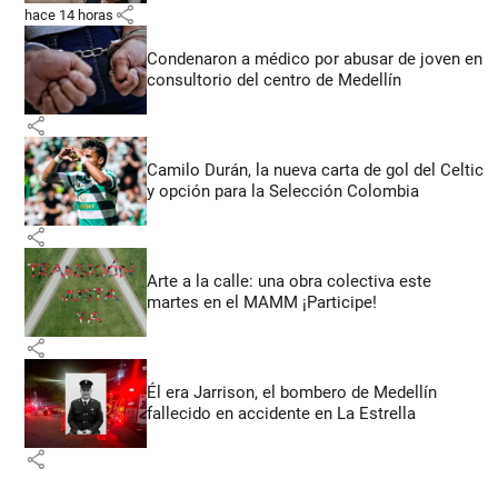
share
hace 14 horas
Condenaron a médico por abusar de joven en
consultorio del centro de Medellín
share
Camilo Durán, la nueva carta de gol del Celtic
y opción para la Selección Colombia
share
Arte a la calle: una obra colectiva este
martes en el MAMM ¡Participe!
share
Él era Jarrison, el bombero de Medellín
fallecido en accidente en La Estrella
share