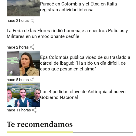
Puracé en Colombia y el Etna en Italia
registran actividad intensa
share
hace 2 horas
La Feria de las Flores rindió homenaje a nuestros Policias y
Militares en un emocionante desfile
share
hace 2 horas
Epa Colombia publica video de su traslado a
cárcel de Ibagué: “Ha sido un día difícil, de
esos que pesan en el alma”
share
hace 5 horas
Los 4 pedidos clave de Antioquia al nuevo
Gobierno Nacional
share
hace 11 horas
Te recomendamos