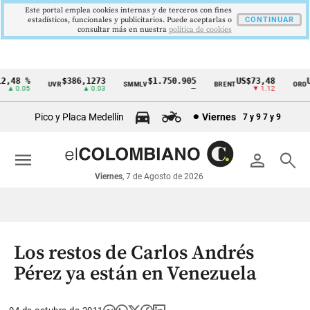
Este portal emplea cookies internas y de terceros con fines
estadísticos, funcionales y publicitarios. Puede aceptarlas o
CONTINUAR
consultar más en nuestra
politica de cookies
,48 %
$386,1273
$1.750.905
US$73,48
US
UVR
SMMLV
BRENT
ORO
Cintillo
▲ 0.05
▲ 0.03
—
▼ 1.12
de
Pico y Placa Medellín
Viernes
7 y 9
7 y 9
indicadores
económicos
menu
person
search
Colombia
Viernes
, 7 de Agosto de 2026
Los restos de Carlos Andrés
Pérez ya están en Venezuela