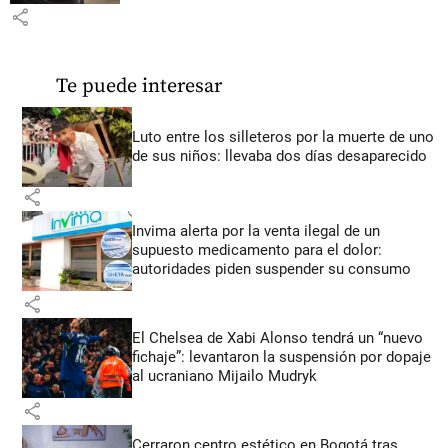
share
Te puede interesar
Luto entre los silleteros por la muerte de uno
de sus niños: llevaba dos días desaparecido
share
Invima alerta por la venta ilegal de un
supuesto medicamento para el dolor:
autoridades piden suspender su consumo
share
El Chelsea de Xabi Alonso tendrá un “nuevo
fichaje”: levantaron la suspensión por dopaje
al ucraniano Mijailo Mudryk
share
Cerraron centro estético en Bogotá tras