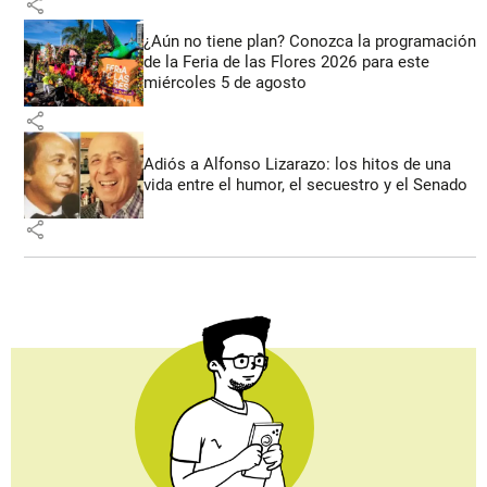
share
¿Aún no tiene plan? Conozca la programación
de la Feria de las Flores 2026 para este
miércoles 5 de agosto
share
Adiós a Alfonso Lizarazo: los hitos de una
vida entre el humor, el secuestro y el Senado
share