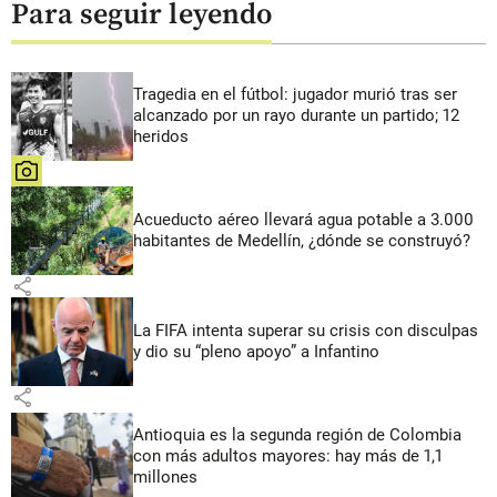
Para seguir leyendo
Tragedia en el fútbol: jugador murió tras ser
alcanzado por un rayo durante un partido; 12
heridos
share
Acueducto aéreo llevará agua potable a 3.000
habitantes de Medellín, ¿dónde se construyó?
share
La FIFA intenta superar su crisis con disculpas
y dio su “pleno apoyo” a Infantino
share
Antioquia es la segunda región de Colombia
con más adultos mayores: hay más de 1,1
millones