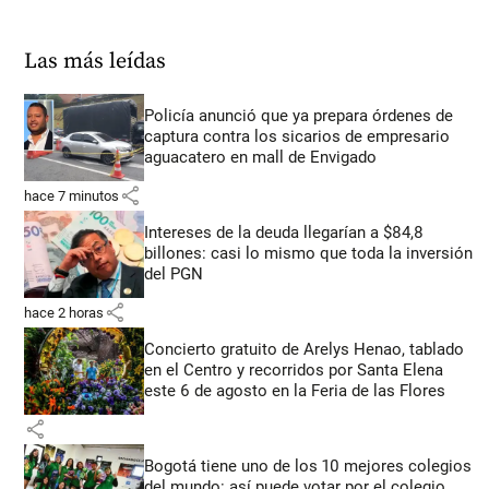
Las más leídas
Policía anunció que ya prepara órdenes de
captura contra los sicarios de empresario
aguacatero en mall de Envigado
share
hace 7 minutos
Intereses de la deuda llegarían a $84,8
billones: casi lo mismo que toda la inversión
del PGN
share
hace 2 horas
Concierto gratuito de Arelys Henao, tablado
en el Centro y recorridos por Santa Elena
este 6 de agosto en la Feria de las Flores
share
Bogotá tiene uno de los 10 mejores colegios
del mundo: así puede votar por el colegio