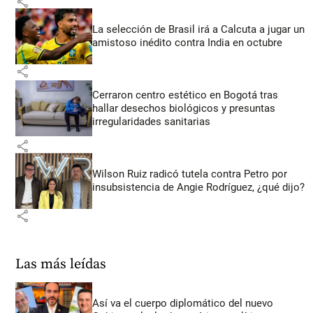
share
La selección de Brasil irá a Calcuta a jugar un
amistoso inédito contra India en octubre
share
Cerraron centro estético en Bogotá tras
hallar desechos biológicos y presuntas
irregularidades sanitarias
share
Wilson Ruiz radicó tutela contra Petro por
insubsistencia de Angie Rodríguez, ¿qué dijo?
share
Las más leídas
Así va el cuerpo diplomático del nuevo