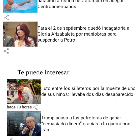
natación artística de Colombia en Juegos
Centroamericanos
share
Para el 2 de septiembre quedó indagatoria a
Gloria Arizabaleta por maniobras para
suspender a Petro
share
Te puede interesar
Luto entre los silleteros por la muerte de uno
de sus niños: llevaba dos días desaparecido
share
hace 10 horas
Trump acusa a las petroleras de ganar
“demasiado dinero” gracias a la guerra con
Irán