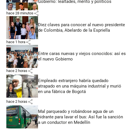
Gobierno: lealtades, mérito y políticos
share
hace 28 minutos
Diez claves para conocer al nuevo presidente
de Colombia, Abelardo de la Espriella
share
hace 1 hora
Entre caras nuevas y viejos conocidos: así es
el nuevo Gobierno
share
hace 2 horas
Empleado extranjero habría quedado
atrapado en una máquina industrial y murió
en una fábrica de Bogotá
share
hace 2 horas
Mal parqueado y robándose agua de un
hidrante para lavar el bus: Así fue la sanción
a un conductor en Medellín