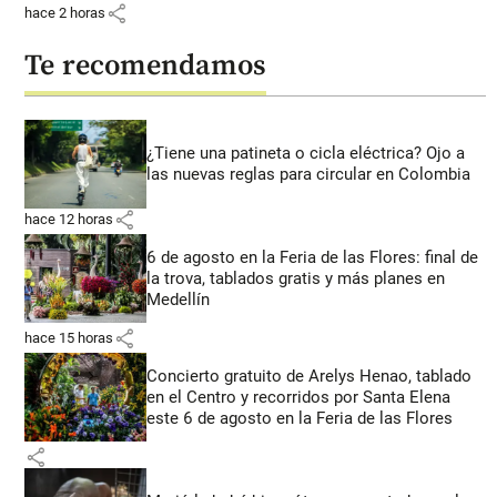
share
hace 2 horas
Te recomendamos
¿Tiene una patineta o cicla eléctrica? Ojo a
las nuevas reglas para circular en Colombia
share
hace 12 horas
6 de agosto en la Feria de las Flores: final de
la trova, tablados gratis y más planes en
Medellín
share
hace 15 horas
Concierto gratuito de Arelys Henao, tablado
en el Centro y recorridos por Santa Elena
este 6 de agosto en la Feria de las Flores
share