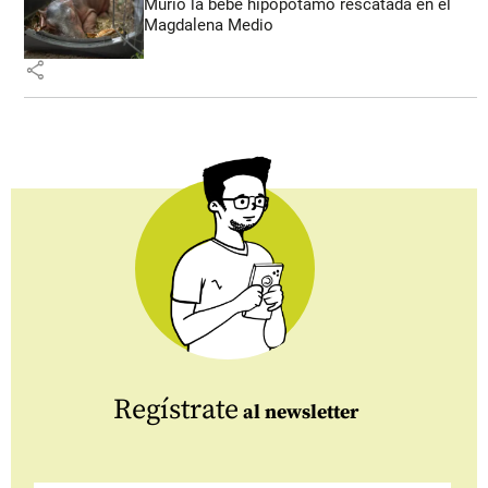
Murió la bebé hipopótamo rescatada en el
Magdalena Medio
share
Regístrate
al newsletter