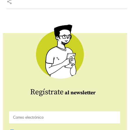
share
Regístrate
al newsletter