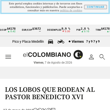
Este portal emplea cookies internas y de terceros con fines
estadísticos, funcionales y publicitarios. Puede aceptarlas o
CONTINUAR
consultar más en nuestra
politica de cookies
$4178
$3672
9,9 %
2,8 %
$4178,2
COP
EUR/COP
DESEMPLEO
PIB
TRM
Cintillo
▲ 0.42
—
▼ 0.30
▲ 0.10
▲ 0.
de
Pico y Placa Medellín
Viernes
7 y 9
7 y 9
indicadores
económicos
menu
person
search
Colombia
Viernes
, 7 de Agosto de 2026
LOS LOBOS QUE RODEAN AL
PASTOR BENEDICTO XVI