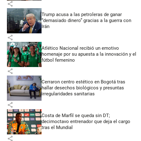
share
Trump acusa a las petroleras de ganar
“demasiado dinero” gracias a la guerra con
Irán
share
Atlético Nacional recibió un emotivo
homenaje por su apuesta a la innovación y el
fútbol femenino
share
Cerraron centro estético en Bogotá tras
hallar desechos biológicos y presuntas
irregularidades sanitarias
share
Costa de Marfil se queda sin DT;
decimoctavo entrenador que deja el cargo
tras el Mundial
share