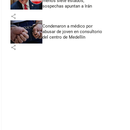
menos siete estados;
sospechas apuntan a Irán
share
Condenaron a médico por
abusar de joven en consultorio
del centro de Medellín
share