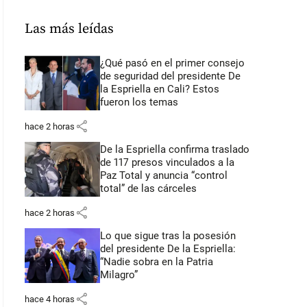
Las más leídas
¿Qué pasó en el primer consejo
de seguridad del presidente De
la Espriella en Cali? Estos
fueron los temas
share
hace 2 horas
De la Espriella confirma traslado
de 117 presos vinculados a la
Paz Total y anuncia “control
total” de las cárceles
share
hace 2 horas
Lo que sigue tras la posesión
del presidente De la Espriella:
“Nadie sobra en la Patria
Milagro”
share
hace 4 horas