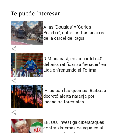
Te puede interesar
Alias ‘Douglas’ y ‘Carlos
Pesebre’, entre los trasladados
de la cárcel de Itagüí
share
DIM buscará, en su partido 40
del año, ratificar su “renacer” en
Liga enfrentando al Tolima
share
¡Pilas con las quemas! Barbosa
decretó alerta naranja por
incendios forestales
share
EE. UU. investiga ciberataques
contra sistemas de agua en al