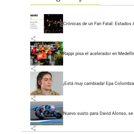
Crónicas de un Fan Fatal: Estados 
share
Rappi pisa el acelerador en Medel
share
¡Está muy cambiada! Epa Colombia 
share
Nuevo susto para David Alonso, se 
share