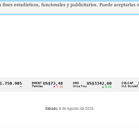
 fines estadísticos, funcionales y publicitarios. Puede aceptarlas
0.905
US$73,48
US$3342,60
1621,
BRENT
ORO
COLCAP
Petróleo
Onza Troy
Índ. Bursátil
—
▼ 1.12
▲ 8.20
Sábado
, 8 de Agosto de 2026