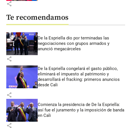
share
Te recomendamos
De la Espriella dio por terminadas las
negociaciones con grupos armados y
anunció megacárceles
share
De la Espriella congelará el gasto público,
eliminará el impuesto al patrimonio y
desarrollará el fracking: primeros anuncios
desde Cali
share
Comienza la presidencia de De la Espriella:
así fue el juramento y la imposición de banda
en Cali
share