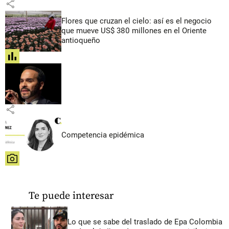
share
Flores que cruzan el cielo: así es el negocio
que mueve US$ 380 millones en el Oriente
antioqueño
share
share
Competencia epidémica
share
Te puede interesar
Lo que se sabe del traslado de Epa Colombia