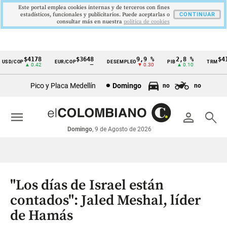
Este portal emplea cookies internas y de terceros con fines
estadísticos, funcionales y publicitarios. Puede aceptarlas o
CONTINUAR
consultar más en nuestra
politica de cookies
$4178
$3648
9,9 %
2,8 %
$417
SD/COP
EUR/COP
DESEMPLEO
PIB
TRM
Cintillo
▲ 0.42
—
▼ 0.30
▲ 0.10
▲
de
Pico y Placa Medellín
Domingo
no
no
indicadores
económicos
menu
person
search
Colombia
Domingo
, 9 de Agosto de 2026
"Los días de Israel están
contados": Jaled Meshal, líder
de Hamás