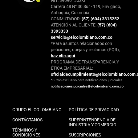
NIT: 890901352-3
Carrera 48 N° 30 Sur - 119, Envigado,
Antioquia, Colombia.
CONMUTADOR:
(57) (604) 3315252
ATENCIÓN AL CLIENTE:
(57) (604)
3393333
servicio@elcolombiano.com.co
*Para asuntos relacionados con
peticiones, quejas y reclamos (PQR),
haz clic aquí
PROGRAMA DE TRANSPARENCIA Y
ÉTICA EMPRESARIAL:
oficialdecumplimiento@elcolombiano.com.
*Buzón exclusivo para notificaciones judiciales:
notificacionesjudiciales@elcolombiano.com.co
GRUPO EL COLOMBIANO
POLÍTICA DE PRIVACIDAD
CONTÁCTANOS
SUPERINTENDENCIA DE
INDUSTRIA Y COMERCIO
TÉRMINOS Y
CONDICIONES
SUSCRIPCIONES