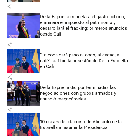
share
De la Espriella congelará el gasto público,
eliminará el impuesto al patrimonio y
desarrollará el fracking: primeros anuncios
desde Cali
share
“La coca dará paso al coco, al cacao, al
café”: así fue la posesión de De la Espriella
en Cali
share
De la Espriella dio por terminadas las
negociaciones con grupos armados y
anunció megacárceles
share
10 claves del discurso de Abelardo de la
Espriella al asumir la Presidencia