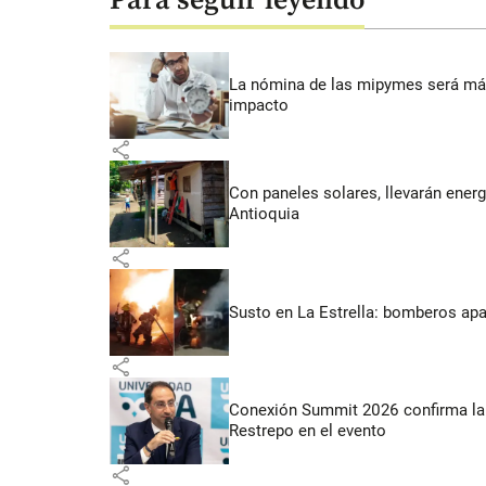
Para seguir leyendo
La nómina de las mipymes será más
impacto
share
Con paneles solares, llevarán energí
Antioquia
share
Susto en La Estrella: bomberos ap
share
Conexión Summit 2026 confirma la 
Restrepo en el evento
share