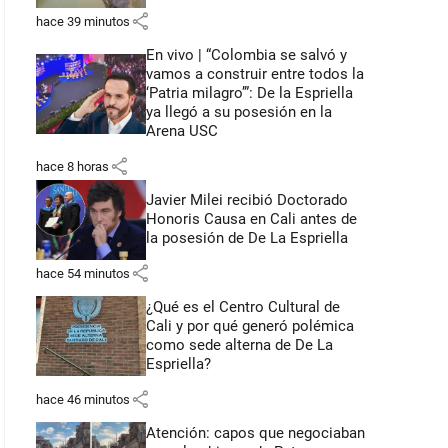
share
hace 39 minutos
En vivo | “Colombia se salvó y
vamos a construir entre todos la
‘Patria milagro’”: De la Espriella
ya llegó a su posesión en la
Arena USC
share
hace 8 horas
Javier Milei recibió Doctorado
Honoris Causa en Cali antes de
la posesión de De La Espriella
share
hace 54 minutos
¿Qué es el Centro Cultural de
Cali y por qué generó polémica
como sede alterna de De La
Espriella?
share
hace 46 minutos
Atención: capos que negociaban