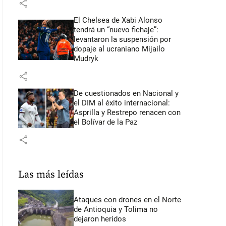
share
El Chelsea de Xabi Alonso
tendrá un “nuevo fichaje”:
levantaron la suspensión por
dopaje al ucraniano Mijailo
Mudryk
share
De cuestionados en Nacional y
el DIM al éxito internacional:
Asprilla y Restrepo renacen con
el Bolívar de la Paz
share
Las más leídas
Ataques con drones en el Norte
de Antioquia y Tolima no
dejaron heridos