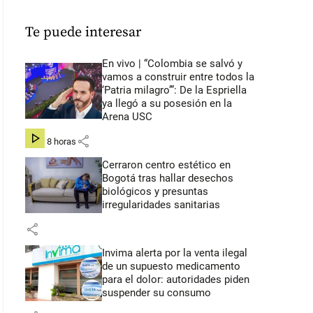
Te puede interesar
En vivo | “Colombia se salvó y
vamos a construir entre todos la
‘Patria milagro’”: De la Espriella
ya llegó a su posesión en la
Arena USC
share
hace 8 horas
Cerraron centro estético en
Bogotá tras hallar desechos
biológicos y presuntas
irregularidades sanitarias
share
Invima alerta por la venta ilegal
de un supuesto medicamento
para el dolor: autoridades piden
suspender su consumo