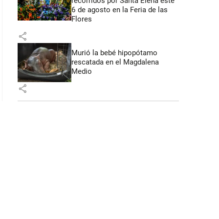
recorridos por Santa Elena este
6 de agosto en la Feria de las
Flores
share
Murió la bebé hipopótamo
rescatada en el Magdalena
Medio
share