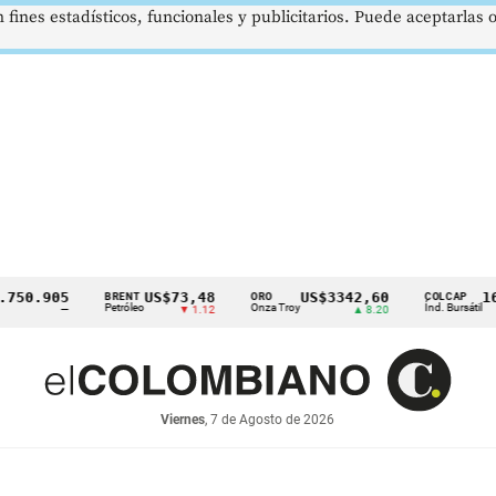
 fines estadísticos, funcionales y publicitarios. Puede aceptarlas
.905
US$73,48
US$3342,60
1621,
BRENT
ORO
COLCAP
Petróleo
Onza Troy
Índ. Bursátil
—
▼ 1.12
▲ 8.20
Viernes
, 7 de Agosto de 2026