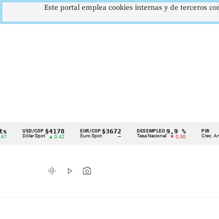
Este portal emplea cookies internas y de terceros con
$4178
$3672
9,9 %
2
USD/COP
EUR/COP
DESEMPLEO
PIB
Cintillo
Dólar Spot
Euro Spot
Tasa Nacional
Crec. Anual
▲ 0.42
—
▼ 0.30
▲
de
indicadores
graphic_eq
play_arrow
photo_camera
económicos
Colombia