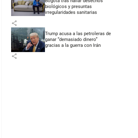
Bogotá tras hallar desechos
biológicos y presuntas
irregularidades sanitarias
share
Trump acusa a las petroleras de
ganar “demasiado dinero”
gracias a la guerra con Irán
share