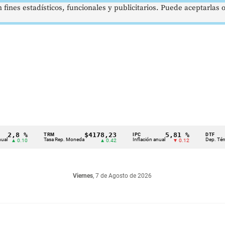
 fines estadísticos, funcionales y publicitarios. Puede aceptarlas
,8 %
$4178,23
5,81 %
TRM
IPC
DTF
Tasa Rep. Moneda
Inflación anual
Dep. Término F
 0.10
▲ 0.42
▼ 0.12
Viernes
, 7 de Agosto de 2026