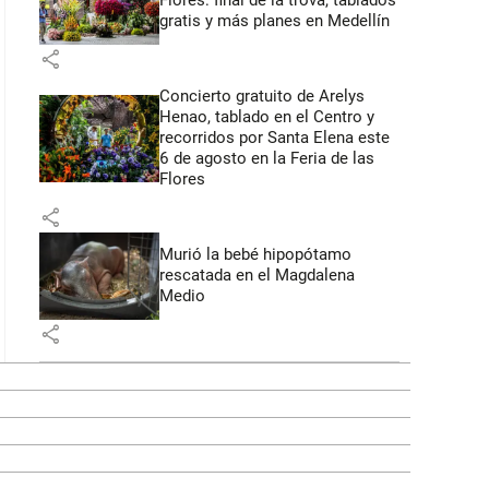
Flores: final de la trova, tablados
gratis y más planes en Medellín
share
Concierto gratuito de Arelys
Henao, tablado en el Centro y
recorridos por Santa Elena este
6 de agosto en la Feria de las
Flores
share
Murió la bebé hipopótamo
rescatada en el Magdalena
Medio
share