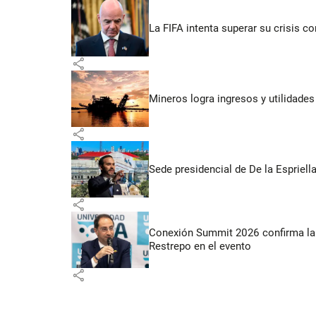
La FIFA intenta superar su crisis co
share
Mineros logra ingresos y utilidade
share
Sede presidencial de De la Espriella
share
Conexión Summit 2026 confirma la 
Restrepo en el evento
share