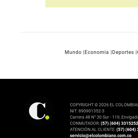
Mundo
Economía
Deportes
REDES SOCIALES
COPYRIGHT © 2026 EL COLOMBIA
NIT: 890901352-3
Carrera 48 N° 30 Sur - 119, Envigad
CONMUTADOR:
(57) (604) 331525
ATENCIÓN AL CLIENTE:
(57) (604)
servicio@elcolombiano.com.co