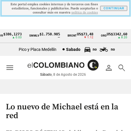
Este portal emplea cookies internas y de terceros con fines
estadísticos, funcionales y publicitarios. Puede aceptarlas o
CONTINUAR
consultar más en nuestra
politica de cookies
$386,1273
$1.750.905
US$73,48
US$3342,60
SMMLV
BRENT
ORO
Cintillo
▲ 0.03
—
▼ 1.12
▲ 8.20
de
Pico y Placa Medellín
Sabado
no
no
indicadores
económicos
menu
person
search
Colombia
Sábado
, 8 de Agosto de 2026
Lo nuevo de Michael está en la
red