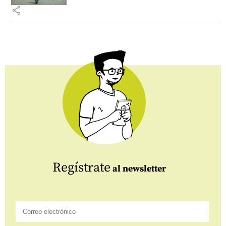
share
Regístrate
al newsletter