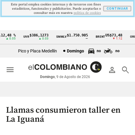
Este portal emplea cookies internas y de terceros con fines
estadísticos, funcionales y publicitarios. Puede aceptarlas o
CONTINUAR
consultar más en nuestra
politica de cookies
2,48 %
$386,1273
$1.750.905
US$73,48
U
UVR
SMMLV
BRENT
ORO
Cintillo
▲ 0.05
▲ 0.03
—
▼ 1.12
de
Pico y Placa Medellín
Domingo
no
no
indicadores
económicos
menu
person
search
Colombia
Domingo
, 9 de Agosto de 2026
Llamas consumieron taller en
La Iguaná