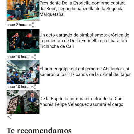
Presidente De la Espriella confirma captura
de ‘Boni’, segundo cabecilla de la Segunda
Marquetalia
share
hace 2 horas
Un acto cargado de simbolismos: crónica de
la posesión de De la Espriella en el batallón
Pichincha de Cali
share
hace 10 horas
El primer golpe del gobierno de Abelardo: así
sacaron a los 117 capos de la cárcel de Itagüí
share
hace 10 horas
De la Espriella nombra director de la Dian:
Andrés Felipe Velásquez asumirá el cargo
share
Te recomendamos