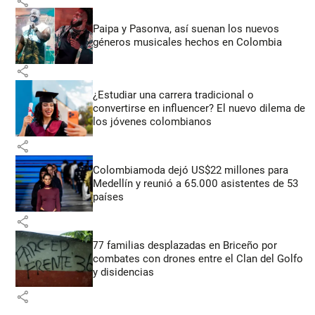
share
Paipa y Pasonva, así suenan los nuevos
géneros musicales hechos en Colombia
share
¿Estudiar una carrera tradicional o
convertirse en influencer? El nuevo dilema de
los jóvenes colombianos
share
Colombiamoda dejó US$22 millones para
Medellín y reunió a 65.000 asistentes de 53
países
share
77 familias desplazadas en Briceño por
combates con drones entre el Clan del Golfo
y disidencias
share