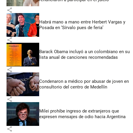
share
Habrá mano a mano entre Herbert Vargas y
Posada en ‘Sírvalo pues de feria’
share
Barack Obama incluyó a un colombiano en su
lista anual de canciones recomendadas
share
Condenaron a médico por abusar de joven en
consultorio del centro de Medellín
share
Milei prohíbe ingreso de extranjeros que
expresen mensajes de odio hacia Argentina
share