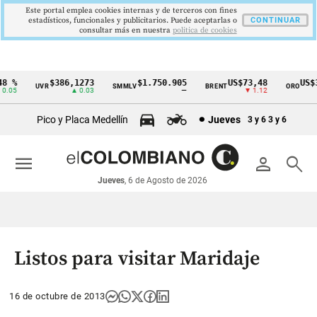
Este portal emplea cookies internas y de terceros con fines
estadísticos, funcionales y publicitarios. Puede aceptarlas o
CONTINUAR
consultar más en nuestra
politica de cookies
8 %
$386,1273
$1.750.905
US$73,48
US$3
UVR
SMMLV
BRENT
ORO
Cintillo
.05
▲ 0.03
—
▼ 1.12
de
Pico y Placa Medellín
Jueves
3 y 6
3 y 6
indicadores
económicos
menu
person
search
Colombia
Jueves
, 6 de Agosto de 2026
Listos para visitar Maridaje
16 de octubre de 2013