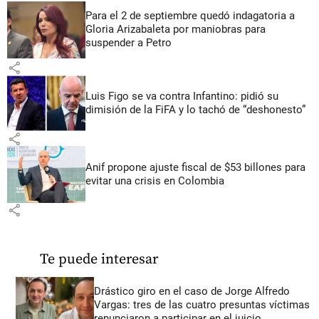
Para el 2 de septiembre quedó indagatoria a
Gloria Arizabaleta por maniobras para
suspender a Petro
share
Luis Figo se va contra Infantino: pidió su
dimisión de la FiFA y lo tachó de “deshonesto”
share
Anif propone ajuste fiscal de $53 billones para
evitar una crisis en Colombia
share
Te puede interesar
Drástico giro en el caso de Jorge Alfredo
Vargas: tres de las cuatro presuntas víctimas
renunciaron a participar en el juicio