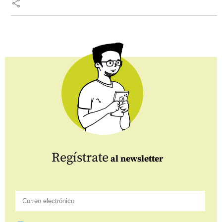
share
Regístrate
al newsletter