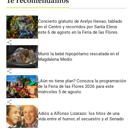
Te recomendamos
Concierto gratuito de Arelys Henao, tablado
en el Centro y recorridos por Santa Elena
este 6 de agosto en la Feria de las Flores
share
Murió la bebé hipopótamo rescatada en el
Magdalena Medio
share
¿Aún no tiene plan? Conozca la programación
de la Feria de las Flores 2026 para este
miércoles 5 de agosto
share
Adiós a Alfonso Lizarazo: los hitos de una
vida entre el humor, el secuestro y el Senado