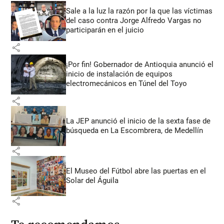
Sale a la luz la razón por la que las víctimas
del caso contra Jorge Alfredo Vargas no
participarán en el juicio
share
¡Por fin! Gobernador de Antioquia anunció el
inicio de instalación de equipos
electromecánicos en Túnel del Toyo
share
La JEP anunció el inicio de la sexta fase de
búsqueda en La Escombrera, de Medellín
share
El Museo del Fútbol abre las puertas en el
Solar del Águila
share