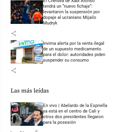
El Chelsea de Xabi Alonso
tendrá un “nuevo fichaje”:
levantaron la suspensión por
dopaje al ucraniano Mijailo
Mudryk
share
Invima alerta por la venta ilegal
de un supuesto medicamento
para el dolor: autoridades piden
suspender su consumo
share
Las más leídas
En vivo | Abelardo de la Espriella
ya está en el centro de Cali y
otros dos presidentes llegaron
para la posesión