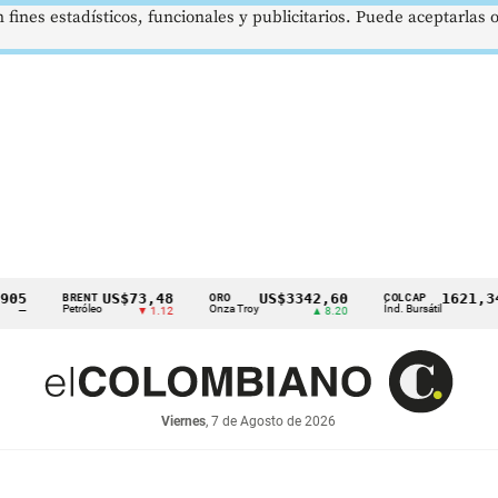
 fines estadísticos, funcionales y publicitarios. Puede aceptarlas
US$73,48
US$3342,60
1621,34 pt
BRENT
ORO
COLCAP
Petróleo
Onza Troy
Índ. Bursátil
▼ 1.12
▲ 8.20
▲ 0.6
Viernes
, 7 de Agosto de 2026