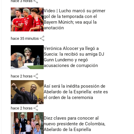
share
hace 3 horas
Video | Lucho marcó su primer
gol de la temporada con el
Bayern Múnich; vea aquí la
anotación
share
hace 35 minutos
Verónica Alcocer ya llegó a
Suecia: la recibió su amiga DJ
Gunn Lundemo y negó
acusaciones de corrupción
share
hace 2 horas
Así será la inédita posesión de
Abelardo de la Espriella: este es
el orden de la ceremonia
share
hace 2 horas
Diez claves para conocer al
nuevo presidente de Colombia,
Abelardo de la Espriella