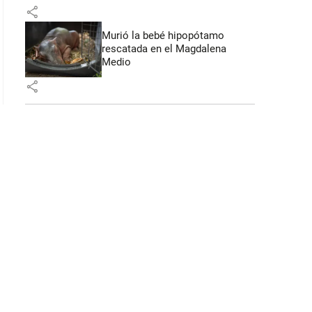
share
Murió la bebé hipopótamo
rescatada en el Magdalena
Medio
share