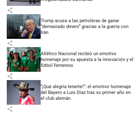
share
Trump acusa a las petroleras de ganar
“demasiado dinero” gracias a la guerra con
Irán
share
Atlético Nacional recibió un emotivo
homenaje por su apuesta a la innovación y el
fútbol femenino
share
“¡Qué alegría tenerte!”: el emotivo homenaje
del Bayern a Luis Díaz tras su primer año en
el club alemán
share