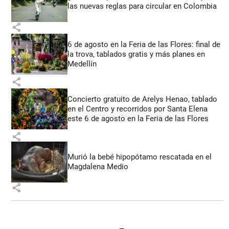
las nuevas reglas para circular en Colombia
share
6 de agosto en la Feria de las Flores: final de
la trova, tablados gratis y más planes en
Medellín
share
Concierto gratuito de Arelys Henao, tablado
en el Centro y recorridos por Santa Elena
este 6 de agosto en la Feria de las Flores
share
Murió la bebé hipopótamo rescatada en el
Magdalena Medio
share