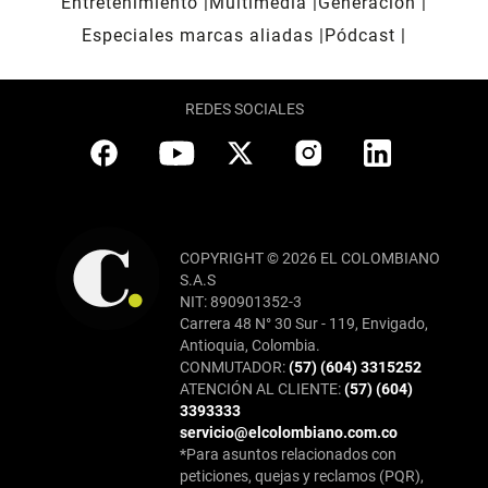
Entretenimiento
Multimedia
Generación
Especiales marcas aliadas
Pódcast
REDES SOCIALES
COPYRIGHT © 2026 EL COLOMBIANO
S.A.S
NIT: 890901352-3
Carrera 48 N° 30 Sur - 119, Envigado,
Antioquia, Colombia.
CONMUTADOR:
(57) (604) 3315252
ATENCIÓN AL CLIENTE:
(57) (604)
3393333
servicio@elcolombiano.com.co
*Para asuntos relacionados con
peticiones, quejas y reclamos (PQR),