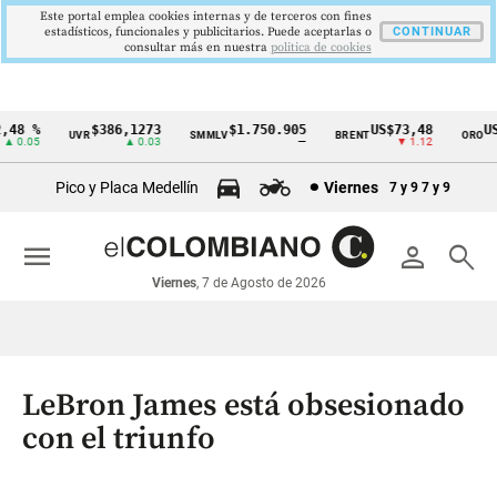
Este portal emplea cookies internas y de terceros con fines
estadísticos, funcionales y publicitarios. Puede aceptarlas o
CONTINUAR
consultar más en nuestra
politica de cookies
8 %
$386,1273
$1.750.905
US$73,48
US$3
UVR
SMMLV
BRENT
ORO
Cintillo
0.05
▲ 0.03
—
▼ 1.12
de
Pico y Placa Medellín
Viernes
7 y 9
7 y 9
indicadores
económicos
menu
person
search
Colombia
Viernes
, 7 de Agosto de 2026
LeBron James está obsesionado
con el triunfo