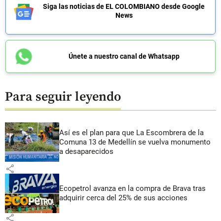
Siga las noticias de EL COLOMBIANO desde Google
News
Únete a nuestro canal de Whatsapp
Para seguir leyendo
Así es el plan para que La Escombrera de la
Comuna 13 de Medellín se vuelva monumento
a desaparecidos
share
Ecopetrol avanza en la compra de Brava tras
adquirir cerca del 25% de sus acciones
share