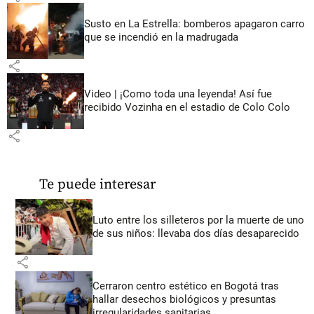
Susto en La Estrella: bomberos apagaron carro
que se incendió en la madrugada
share
Video | ¡Como toda una leyenda! Así fue
recibido Vozinha en el estadio de Colo Colo
share
Te puede interesar
Luto entre los silleteros por la muerte de uno
de sus niños: llevaba dos días desaparecido
share
Cerraron centro estético en Bogotá tras
hallar desechos biológicos y presuntas
irregularidades sanitarias