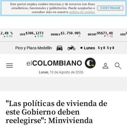
Este portal emplea cookies internas y de terceros con fines
estadísticos, funcionales y publicitarios. Puede aceptarlas o
CONTINUAR
consultar más en nuestra
politica de cookies
,48 %
$386,1273
$1.750.905
US$73,48
US
UVR
SMMLV
BRENT
ORO
Cintillo
▲ 0.05
▲ 0.03
—
▼ 1.12
de
Pico y Placa Medellín
Lunes
5 y 8
5 y 8
indicadores
económicos
menu
person
search
Colombia
Lunes
, 10 de Agosto de 2026
"Las políticas de vivienda de
este Gobierno deben
reelegirse": Minvivienda