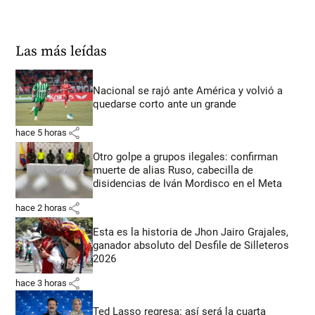
Las más leídas
Nacional se rajó ante América y volvió a
quedarse corto ante un grande
share
hace 5 horas
Otro golpe a grupos ilegales: confirman
muerte de alias Ruso, cabecilla de
disidencias de Iván Mordisco en el Meta
share
hace 2 horas
Esta es la historia de Jhon Jairo Grajales,
ganador absoluto del Desfile de Silleteros
2026
share
hace 3 horas
Ted Lasso regresa: así será la cuarta