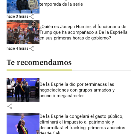
temporada de la serie
share
hace 3 horas
¿Quién es Joseph Humire, el funcionario de
Trump que ha acompañado a De la Espriella
en sus primeras horas de gobierno?
share
hace 4 horas
Te recomendamos
De la Espriella dio por terminadas las
negociaciones con grupos armados y
anunció megacárceles
share
De la Espriella congelará el gasto público,
eliminará el impuesto al patrimonio y
desarrollará el fracking: primeros anuncios
desde Cali