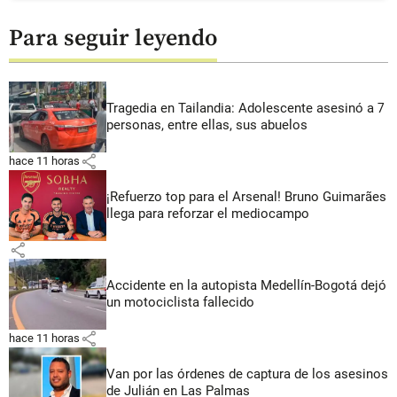
Para seguir leyendo
Tragedia en Tailandia: Adolescente asesinó a 7
personas, entre ellas, sus abuelos
share
hace 11 horas
¡Refuerzo top para el Arsenal! Bruno Guimarães
llega para reforzar el mediocampo
share
Accidente en la autopista Medellín-Bogotá dejó
un motociclista fallecido
share
hace 11 horas
Van por las órdenes de captura de los asesinos
de Julián en Las Palmas