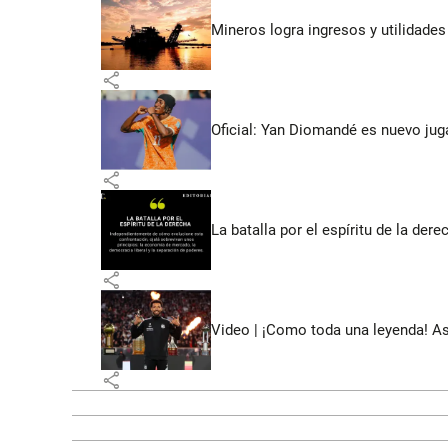
Mineros logra ingresos y utilidade
share
Oficial: Yan Diomandé es nuevo jug
share
La batalla por el espíritu de la dere
share
Video | ¡Como toda una leyenda! As
share