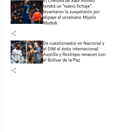
El Chelsea de Xabi Alonso
tendrá un “nuevo fichaje”:
levantaron la suspensión por
dopaje al ucraniano Mijailo
Mudryk
share
De cuestionados en Nacional y
el DIM al éxito internacional:
Asprilla y Restrepo renacen con
el Bolívar de la Paz
share