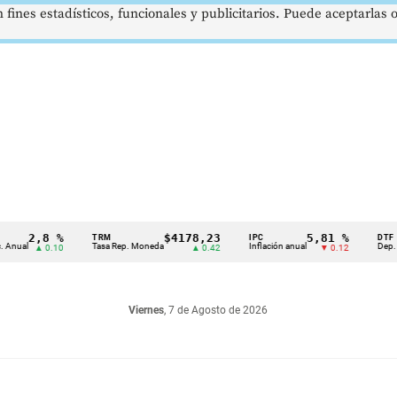
 fines estadísticos, funcionales y publicitarios. Puede aceptarlas
2,8 %
$4178,23
5,81 %
TRM
IPC
DTF
Tasa Rep. Moneda
Inflación anual
Dep. Término
▲ 0.10
▲ 0.42
▼ 0.12
Viernes
, 7 de Agosto de 2026