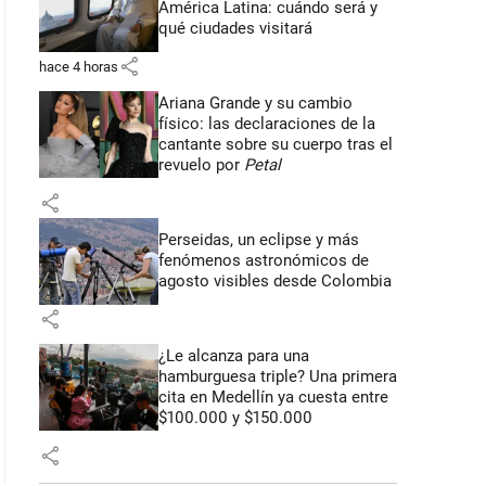
América Latina: cuándo será y
qué ciudades visitará
share
hace 4 horas
Ariana Grande y su cambio
físico: las declaraciones de la
cantante sobre su cuerpo tras el
revuelo por
Petal
share
Perseidas, un eclipse y más
fenómenos astronómicos de
agosto visibles desde Colombia
share
¿Le alcanza para una
hamburguesa triple? Una primera
cita en Medellín ya cuesta entre
$100.000 y $150.000
share