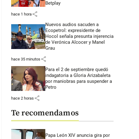
Betplay
share
hace 1 hora
Nuevos audios sacuden a
Ecopetrol: expresidente de
Hocol señala presunta injerencia
de Verónica Alcocer y Manel
Grau
share
hace 35 minutos
Para el 2 de septiembre quedó
indagatoria a Gloria Arizabaleta
por maniobras para suspender a
Petro
share
hace 2 horas
Te recomendamos
Papa León XIV anuncia gira por