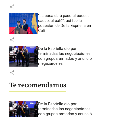
share
“La coca dará paso al coco, al
cacao, al café”: así fue la
posesión de De la Espriella en
Cali
share
De la Espriella dio por
terminadas las negociaciones
con grupos armados y anunció
megacárceles
share
Te recomendamos
De la Espriella dio por
terminadas las negociaciones
con grupos armados y anunció