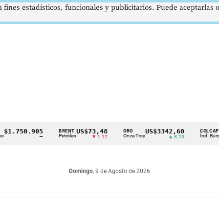
 fines estadísticos, funcionales y publicitarios. Puede aceptarlas
750.905
US$73,48
US$3342,60
16
BRENT
ORO
COLCAP
Petróleo
Onza Troy
Índ. Bursátil
—
▼ 1.12
▲ 8.20
Domingo
, 9 de Agosto de 2026