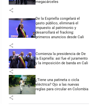
megacárceles
share
De la Espriella congelará el
gasto público, eliminará el
impuesto al patrimonio y
desarrollará el fracking:
primeros anuncios desde Cali
share
Comienza la presidencia de De
la Espriella: así fue el juramento
y la imposición de banda en Cali
share
¿Tiene una patineta o cicla
eléctrica? Ojo a las nuevas
reglas para circular en Colombia
share