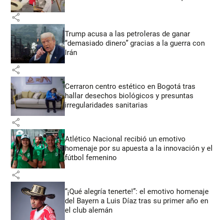
share
Trump acusa a las petroleras de ganar
“demasiado dinero” gracias a la guerra con
Irán
share
Cerraron centro estético en Bogotá tras
hallar desechos biológicos y presuntas
irregularidades sanitarias
share
Atlético Nacional recibió un emotivo
homenaje por su apuesta a la innovación y el
fútbol femenino
share
“¡Qué alegría tenerte!”: el emotivo homenaje
del Bayern a Luis Díaz tras su primer año en
el club alemán