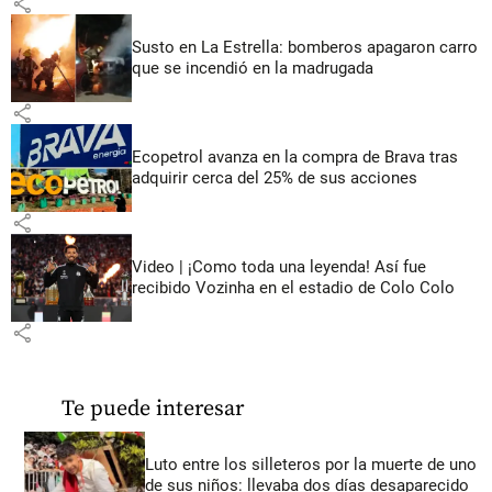
share
Susto en La Estrella: bomberos apagaron carro
que se incendió en la madrugada
share
Ecopetrol avanza en la compra de Brava tras
adquirir cerca del 25% de sus acciones
share
Video | ¡Como toda una leyenda! Así fue
recibido Vozinha en el estadio de Colo Colo
share
Te puede interesar
Luto entre los silleteros por la muerte de uno
de sus niños: llevaba dos días desaparecido