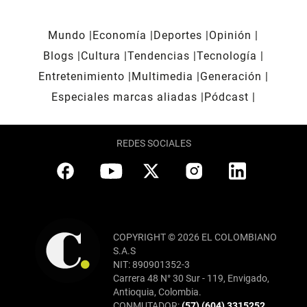
Mundo
Economía
Deportes
Opinión
Blogs
Cultura
Tendencias
Tecnología
Entretenimiento
Multimedia
Generación
Especiales marcas aliadas
Pódcast
REDES SOCIALES
COPYRIGHT © 2026 EL COLOMBIANO
S.A.S
NIT: 890901352-3
Carrera 48 N° 30 Sur - 119, Envigado,
Antioquia, Colombia.
CONMUTADOR:
(57) (604) 3315252