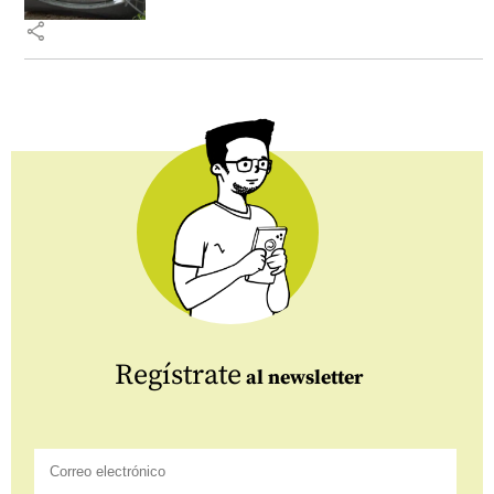
share
Regístrate
al newsletter