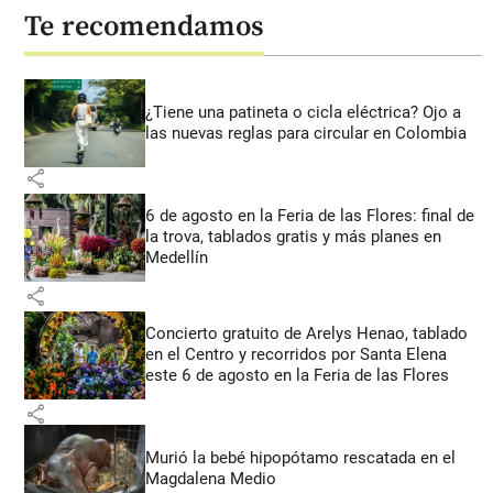
Te recomendamos
¿Tiene una patineta o cicla eléctrica? Ojo a
las nuevas reglas para circular en Colombia
share
6 de agosto en la Feria de las Flores: final de
la trova, tablados gratis y más planes en
Medellín
share
Concierto gratuito de Arelys Henao, tablado
en el Centro y recorridos por Santa Elena
este 6 de agosto en la Feria de las Flores
share
Murió la bebé hipopótamo rescatada en el
Magdalena Medio