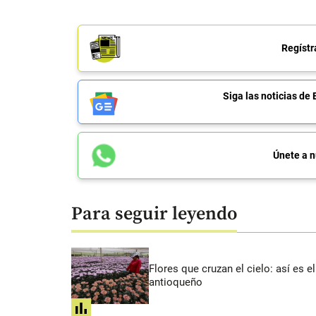
Regístr
Siga las noticias 
Únete a n
Para seguir leyendo
Flores que cruzan el cielo: así es
antioqueño
share