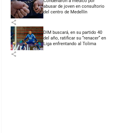
Condenaron a médico por
abusar de joven en consultorio
del centro de Medellín
share
DIM buscará, en su partido 40
del año, ratificar su “renacer” en
Liga enfrentando al Tolima
share