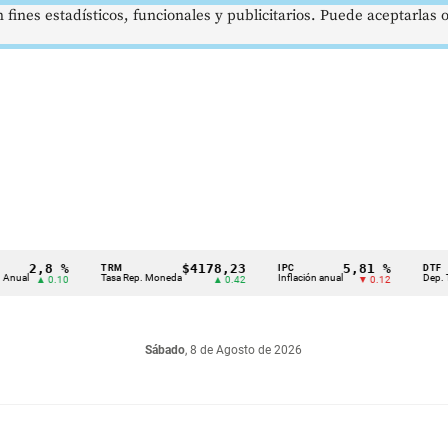
 fines estadísticos, funcionales y publicitarios. Puede aceptarlas
2,8 %
$4178,23
5,81 %
TRM
IPC
DTF
Tasa Rep. Moneda
Inflación anual
Dep. Términ
▲ 0.10
▲ 0.42
▼ 0.12
Sábado
, 8 de Agosto de 2026