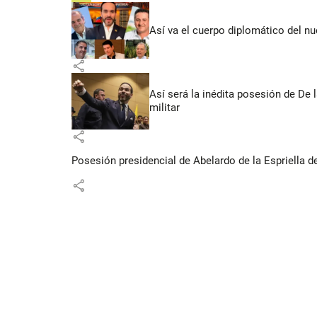
Así va el cuerpo diplomático del nu
share
Así será la inédita posesión de De 
militar
share
Posesión presidencial de Abelardo de la Espriella d
share