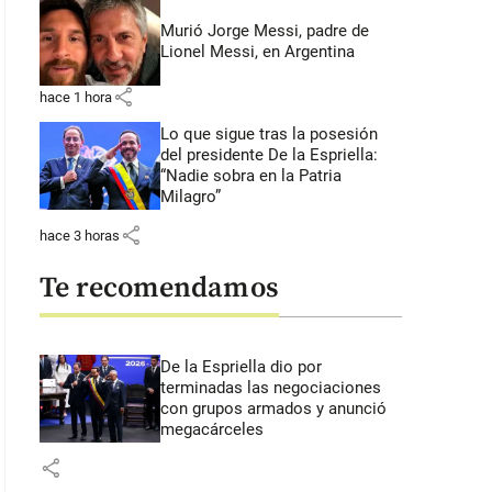
Murió Jorge Messi, padre de
Lionel Messi, en Argentina
share
hace 1 hora
Lo que sigue tras la posesión
del presidente De la Espriella:
“Nadie sobra en la Patria
Milagro”
share
hace 3 horas
Te recomendamos
De la Espriella dio por
terminadas las negociaciones
con grupos armados y anunció
megacárceles
share