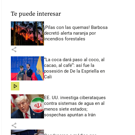
Te puede interesar
¡Pilas con las quemas! Barbosa
decretó alerta naranja por
incendios forestales
share
“La coca dará paso al coco, al
cacao, al café”: así fue la
posesión de De la Espriella en
Cali
share
EE. UU. investiga ciberataques
contra sistemas de agua en al
menos siete estados;
sospechas apuntan a Irán
share