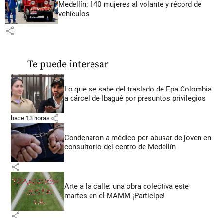
Medellín: 140 mujeres al volante y récord de
vehículos
share
Te puede interesar
Lo que se sabe del traslado de Epa Colombia
a cárcel de Ibagué por presuntos privilegios
share
hace 13 horas
Condenaron a médico por abusar de joven en
consultorio del centro de Medellín
share
Arte a la calle: una obra colectiva este
martes en el MAMM ¡Participe!
share