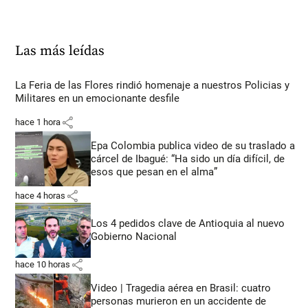
Las más leídas
La Feria de las Flores rindió homenaje a nuestros Policias y
Militares en un emocionante desfile
share
hace 1 hora
Epa Colombia publica video de su traslado a
cárcel de Ibagué: “Ha sido un día difícil, de
esos que pesan en el alma”
share
hace 4 horas
Los 4 pedidos clave de Antioquia al nuevo
Gobierno Nacional
share
hace 10 horas
Video | Tragedia aérea en Brasil: cuatro
personas murieron en un accidente de