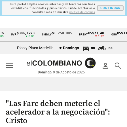
Este portal emplea cookies internas y de terceros con fines
estadísticos, funcionales y publicitarios. Puede aceptarlas o
CONTINUAR
consultar más en nuestra
politica de cookies
$386,1273
$1.750.905
US$73,48
US$334
UVR
SMMLV
BRENT
ORO
Cintillo
▲ 0.03
—
▼ 1.12
▲ 
de
Pico y Placa Medellín
Domingo
no
no
indicadores
económicos
menu
person
search
Colombia
Domingo
, 9 de Agosto de 2026
"Las Farc deben meterle el
acelerador a la negociación":
Cristo