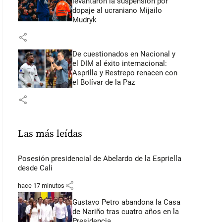
levantaron la suspensión por
dopaje al ucraniano Mijailo
Mudryk
share
De cuestionados en Nacional y
el DIM al éxito internacional:
Asprilla y Restrepo renacen con
el Bolívar de la Paz
share
Las más leídas
Posesión presidencial de Abelardo de la Espriella
desde Cali
share
hace 17 minutos
Gustavo Petro abandona la Casa
de Nariño tras cuatro años en la
Presidencia