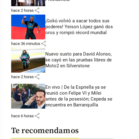
share
hace 2 horas
¡Gokú volvió a sacar todos sus
poderes! Yeison López ganó dos
oros y rompió récord mundial
share
hace 36 minutos
Nuevo susto para David Alonso,
se cayó en las pruebas libres de
Moto2 en Silverstone
share
hace 2 horas
En vivo | De la Espriella ya se
reunió con Felipe VI y Milei
antes de la posesión; Cepeda se
encuentra en Barranquilla
share
hace 6 horas
Te recomendamos