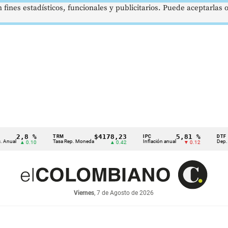
 fines estadísticos, funcionales y publicitarios. Puede aceptarlas
2,8 %
$4178,23
5,81 %
TRM
IPC
DTF
Tasa Rep. Moneda
Inflación anual
Dep. Término
▲ 0.10
▲ 0.42
▼ 0.12
Viernes
, 7 de Agosto de 2026