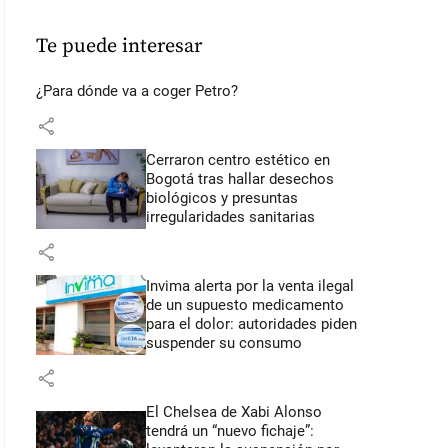
Te puede interesar
¿Para dónde va a coger Petro?
share
Cerraron centro estético en
Bogotá tras hallar desechos
biológicos y presuntas
irregularidades sanitarias
share
Invima alerta por la venta ilegal
de un supuesto medicamento
para el dolor: autoridades piden
suspender su consumo
share
El Chelsea de Xabi Alonso
tendrá un “nuevo fichaje”: