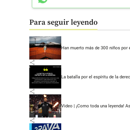
Para seguir leyendo
Han muerto más de 300 niños por 
share
La batalla por el espíritu de la dere
share
Video | ¡Como toda una leyenda! As
share