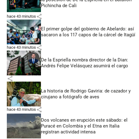
Pichincha de Cali
share
hace 43 minutos
El primer golpe del gobierno de Abelardo: así
sacaron a los 117 capos de la cárcel de Itagüí
share
hace 43 minutos
De la Espriella nombra director de la Dian:
Andrés Felipe Velásquez asumirá el cargo
share
La historia de Rodrigo Gaviria: de cazador y
cirujano a fotógrafo de aves
share
hace 43 minutos
Dos volcanes en erupción este sábado: el
Puracé en Colombia y el Etna en Italia
registran actividad intensa