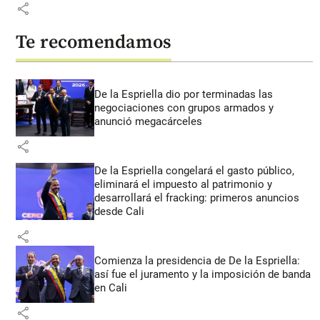
share
Te recomendamos
De la Espriella dio por terminadas las
negociaciones con grupos armados y
anunció megacárceles
share
De la Espriella congelará el gasto público,
eliminará el impuesto al patrimonio y
desarrollará el fracking: primeros anuncios
desde Cali
share
Comienza la presidencia de De la Espriella:
así fue el juramento y la imposición de banda
en Cali
share