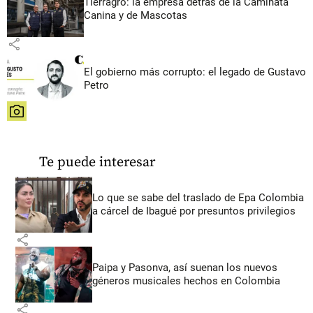
Tierragro: la empresa detrás de la Caminata
Canina y de Mascotas
share
El gobierno más corrupto: el legado de Gustavo
Petro
share
Te puede interesar
Lo que se sabe del traslado de Epa Colombia
a cárcel de Ibagué por presuntos privilegios
share
Paipa y Pasonva, así suenan los nuevos
géneros musicales hechos en Colombia
share