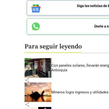
Siga las noticias 
Únete a n
Para seguir leyendo
Con paneles solares, llevarán energí
Antioquia
share
Mineros logra ingresos y utilidade
share