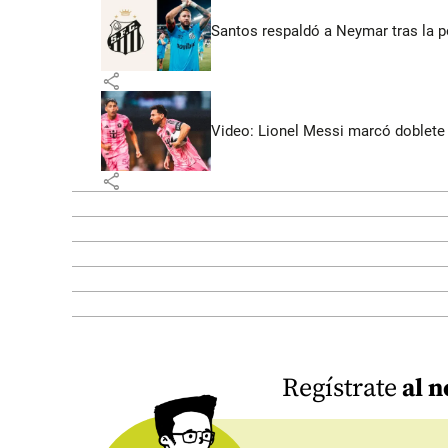
Santos respaldó a Neymar tras la p
share
Video: Lionel Messi marcó doblete 
share
Regístrate
al n