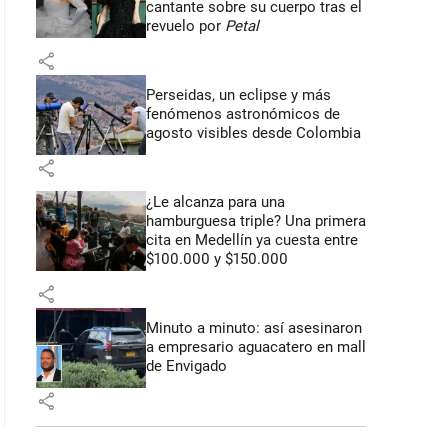
cantante sobre su cuerpo tras el
revuelo por
Petal
share
Perseidas, un eclipse y más
fenómenos astronómicos de
agosto visibles desde Colombia
share
¿Le alcanza para una
hamburguesa triple? Una primera
cita en Medellín ya cuesta entre
$100.000 y $150.000
share
Minuto a minuto: así asesinaron
a empresario aguacatero en mall
de Envigado
share