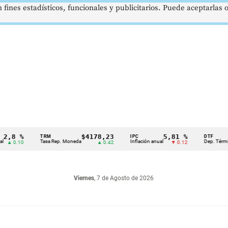
 fines estadísticos, funcionales y publicitarios. Puede aceptarlas
%
$4178,23
5,81 %
1
TRM
IPC
DTF
Tasa Rep. Moneda
Inflación anual
Dep. Término Fijo
0
▲ 0.42
▼ 0.12
Viernes
, 7 de Agosto de 2026