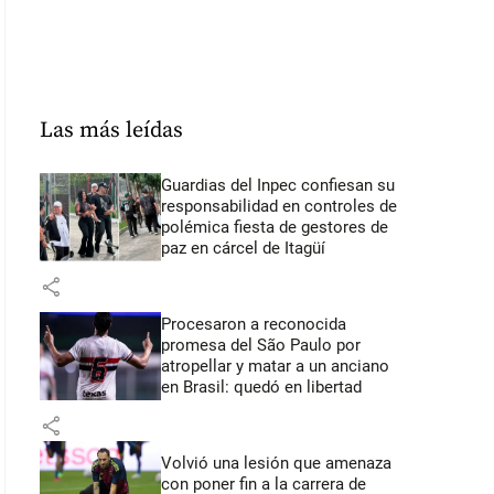
Las más leídas
Guardias del Inpec confiesan su
responsabilidad en controles de
polémica fiesta de gestores de
paz en cárcel de Itagüí
share
Procesaron a reconocida
promesa del São Paulo por
atropellar y matar a un anciano
en Brasil: quedó en libertad
share
Volvió una lesión que amenaza
con poner fin a la carrera de