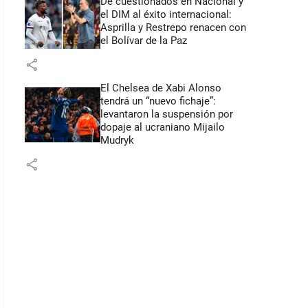
De cuestionados en Nacional y
el DIM al éxito internacional:
Asprilla y Restrepo renacen con
el Bolívar de la Paz
share
El Chelsea de Xabi Alonso
tendrá un “nuevo fichaje”:
levantaron la suspensión por
dopaje al ucraniano Mijailo
Mudryk
share