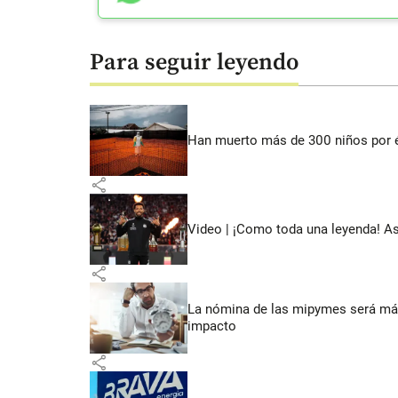
Para seguir leyendo
Han muerto más de 300 niños por 
share
Video | ¡Como toda una leyenda! As
share
La nómina de las mipymes será más
impacto
share