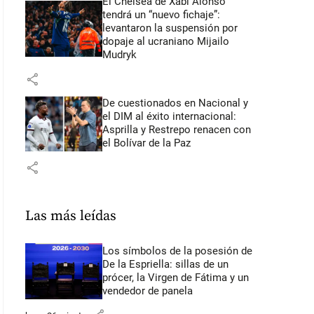
El Chelsea de Xabi Alonso
tendrá un “nuevo fichaje”:
levantaron la suspensión por
dopaje al ucraniano Mijailo
Mudryk
share
De cuestionados en Nacional y
el DIM al éxito internacional:
Asprilla y Restrepo renacen con
el Bolívar de la Paz
share
Las más leídas
Los símbolos de la posesión de
De la Espriella: sillas de un
prócer, la Virgen de Fátima y un
vendedor de panela