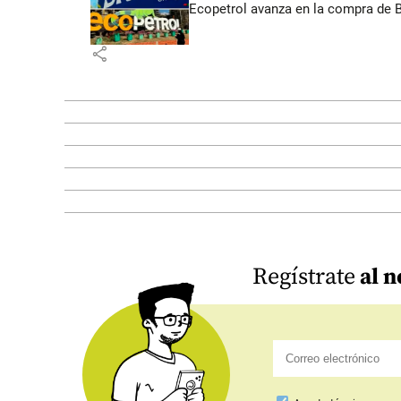
Ecopetrol avanza en la compra de B
share
Regístrate
al n