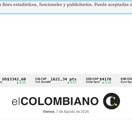
 fines estadísticos, funcionales y publicitarios. Puede aceptarlas
3342,60
1621,34 pts
$4178
$36
COLCAP
USD/COP
EUR/COP
Índ. Bursátil
Dólar Spot
Euro Spot
▲ 8.20
▲ 0.67
▲ 0.42
▼ 33
Viernes
, 7 de Agosto de 2026