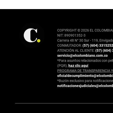
REDES SOCIALES
COPYRIGHT © 2026 EL COLOMBIA
NIT: 890901352-3
Carrera 48 N° 30 Sur - 119, Envigad
CONMUTADOR:
(57) (604) 331525
ATENCIÓN AL CLIENTE:
(57) (604)
servicio@elcolombiano.com.co
*Para asuntos relacionados con pet
(PQR),
haz clic aquí
PROGRAMA DE TRANSPARENCIA Y 
oficialdecumplimiento@elcolomb
*Buzón exclusivo para notificaciones
notificacionesjudiciales@elcolom