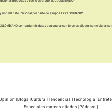
diciones productos y servicios
Grupo EL COLOMBIANO*
y uso del dato Personal
por parte del Grupo EL COLOMBIANO*
L COLOMBIANO
comparta mis datos personales con terceros aliados comerciales
con
Opinión
Blogs
Cultura
Tendencias
Tecnología
Entret
Especiales marcas aliadas
Pódcast