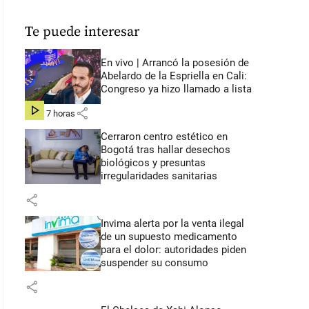
Te puede interesar
En vivo | Arrancó la posesión de
Abelardo de la Espriella en Cali:
Congreso ya hizo llamado a lista
share
hace 7 horas
Cerraron centro estético en
Bogotá tras hallar desechos
biológicos y presuntas
irregularidades sanitarias
share
Invima alerta por la venta ilegal
de un supuesto medicamento
para el dolor: autoridades piden
suspender su consumo
share