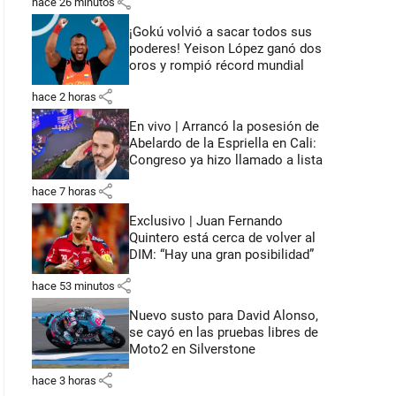
share
hace 26 minutos
¡Gokú volvió a sacar todos sus
poderes! Yeison López ganó dos
oros y rompió récord mundial
share
hace 2 horas
En vivo | Arrancó la posesión de
Abelardo de la Espriella en Cali:
Congreso ya hizo llamado a lista
share
hace 7 horas
Exclusivo | Juan Fernando
Quintero está cerca de volver al
DIM: “Hay una gran posibilidad”
share
hace 53 minutos
Nuevo susto para David Alonso,
se cayó en las pruebas libres de
Moto2 en Silverstone
share
hace 3 horas