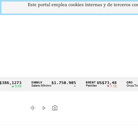
Este portal emplea cookies internas y de terceros con
,1273
$1.750.905
US$73,48
US$
SMMLV
BRENT
ORO
Cintillo
Salario Mínimo
Petróleo
Onza Troy
▲ 0.03
—
▼ 1.12
de
indicadores
graphic_eq
play_arrow
photo_camera
económicos
Colombia