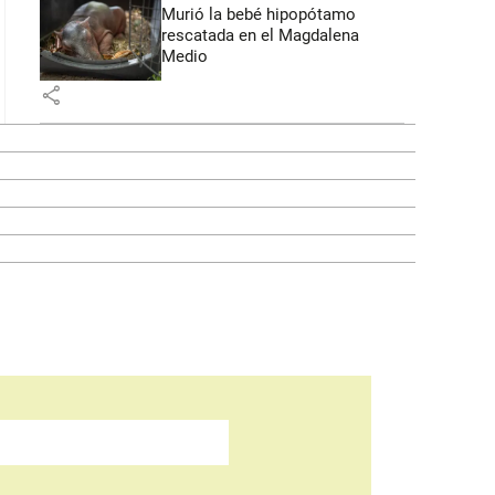
Murió la bebé hipopótamo
rescatada en el Magdalena
Medio
share