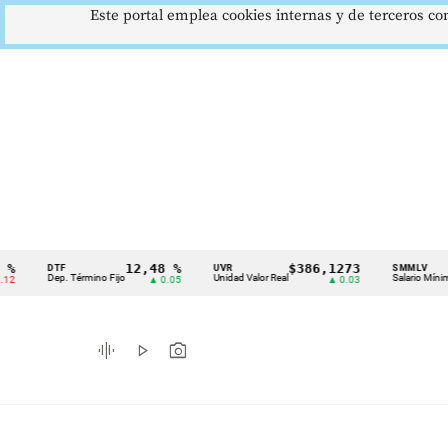
Este portal emplea cookies internas y de terceros con
12,48 %
$386,1273
$1
DTF
UVR
SMMLV
Cintillo
Dep. Término Fijo
Unidad Valor Real
Salario Mínimo
▲ 0.05
▲ 0.03
de
indicadores
graphic_eq
play_arrow
photo_camera
económicos
Colombia