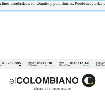
 fines estadísticos, funcionales y publicitarios. Puede aceptarlas
.750.905
US$73,48
US$3342,60
1
BRENT
ORO
COLCAP
Petróleo
Onza Troy
Índ. Bursátil
—
▼ 1.12
▲ 8.20
Sábado
, 8 de Agosto de 2026