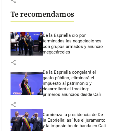
share
Te recomendamos
De la Espriella dio por
terminadas las negociaciones
con grupos armados y anunció
megacárceles
share
De la Espriella congelará el
gasto público, eliminará el
impuesto al patrimonio y
desarrollará el fracking:
primeros anuncios desde Cali
share
Comienza la presidencia de De
la Espriella: así fue el juramento
y la imposición de banda en Cali