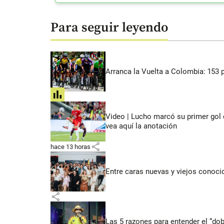
Para seguir leyendo
Arranca la Vuelta a Colombia: 153 p
share
Video | Lucho marcó su primer gol 
vea aquí la anotación
share
hace 13 horas
Entre caras nuevas y viejos conoci
share
Las 5 razones para entender el “dob