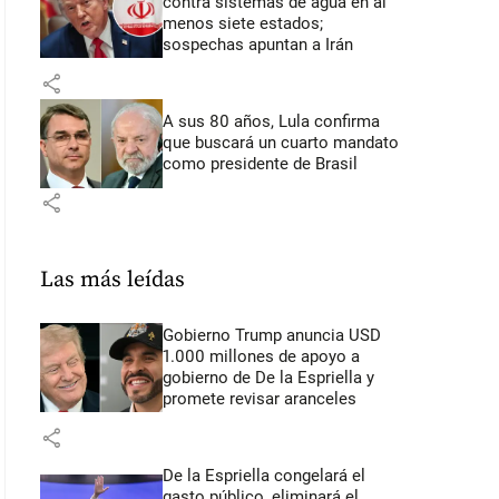
contra sistemas de agua en al
menos siete estados;
sospechas apuntan a Irán
share
A sus 80 años, Lula confirma
que buscará un cuarto mandato
como presidente de Brasil
share
Las más leídas
Gobierno Trump anuncia USD
1.000 millones de apoyo a
gobierno de De la Espriella y
promete revisar aranceles
share
De la Espriella congelará el
gasto público, eliminará el