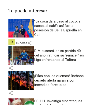
Te puede interesar
“La coca dará paso al coco, al
cacao, al café”: así fue la
posesión de De la Espriella en
Cali
share
hace 15 horas
DIM buscará, en su partido 40
del año, ratificar su “renacer” en
Liga enfrentando al Tolima
share
¡Pilas con las quemas! Barbosa
decretó alerta naranja por
incendios forestales
share
EE. UU. investiga ciberataques