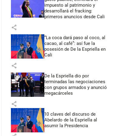
impuesto al patrimonio y
desarrollará el fracking:
primeros anuncios desde Cali
share
“La coca dará paso al coco, al
cacao, al café”: así fue la
posesión de De la Espriella en
Cali
share
De la Espriella dio por
terminadas las negociaciones
con grupos armados y anunció
megacárceles
share
10 claves del discurso de
Abelardo de la Espriella al
asumir la Presidencia