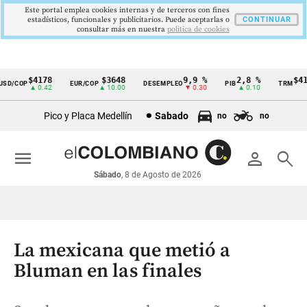
Este portal emplea cookies internas y de terceros con fines
estadísticos, funcionales y publicitarios. Puede aceptarlas o
CONTINUAR
consultar más en nuestra
politica de cookies
$4178
$3648
9,9 %
2,8 %
$417
D/COP
EUR/COP
DESEMPLEO
PIB
TRM
Cintillo
▲ 0.42
▲ 10.00
▼ 0.30
▲ 0.10
▲
de
Pico y Placa Medellín
Sabado
no
no
indicadores
económicos
menu
person
search
Colombia
Sábado
, 8 de Agosto de 2026
La mexicana que metió a
Bluman en las finales