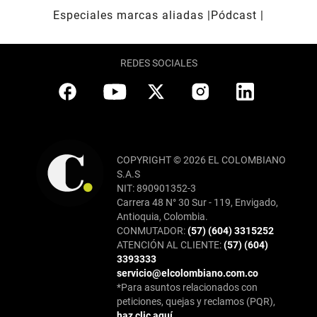
Especiales marcas aliadas
Pódcast
REDES SOCIALES
COPYRIGHT © 2026 EL COLOMBIANO
S.A.S
NIT: 890901352-3
Carrera 48 N° 30 Sur - 119, Envigado,
Antioquia, Colombia.
CONMUTADOR:
(57) (604) 3315252
ATENCIÓN AL CLIENTE:
(57) (604)
3393333
servicio@elcolombiano.com.co
*Para asuntos relacionados con
peticiones, quejas y reclamos (PQR),
haz clic aquí