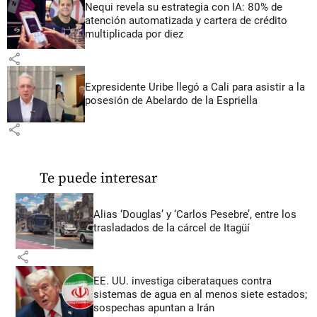
Nequi revela su estrategia con IA: 80% de
atención automatizada y cartera de crédito
multiplicada por diez
share
Expresidente Uribe llegó a Cali para asistir a la
posesión de Abelardo de la Espriella
share
Te puede interesar
Alias ‘Douglas’ y ‘Carlos Pesebre’, entre los
trasladados de la cárcel de Itagüí
share
EE. UU. investiga ciberataques contra
sistemas de agua en al menos siete estados;
sospechas apuntan a Irán