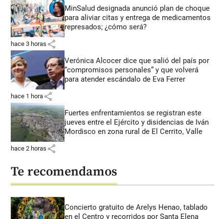
MinSalud designada anunció plan de choque
para aliviar citas y entrega de medicamentos
represados; ¿cómo será?
share
hace 3 horas
Verónica Alcocer dice que salió del país por
“compromisos personales” y que volverá
para atender escándalo de Eva Ferrer
share
hace 1 hora
Fuertes enfrentamientos se registran este
jueves entre el Ejército y disidencias de Iván
Mordisco en zona rural de El Cerrito, Valle
share
hace 2 horas
Te recomendamos
Concierto gratuito de Arelys Henao, tablado
en el Centro y recorridos por Santa Elena