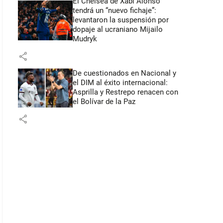
El Chelsea de Xabi Alonso
tendrá un “nuevo fichaje”:
levantaron la suspensión por
dopaje al ucraniano Mijailo
Mudryk
share
De cuestionados en Nacional y
el DIM al éxito internacional:
Asprilla y Restrepo renacen con
el Bolívar de la Paz
share