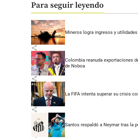
Para seguir leyendo
Mineros logra ingresos y utilidade
share
Colombia reanuda exportaciones de
de Noboa
share
La FIFA intenta superar su crisis co
share
Santos respaldó a Neymar tras la p