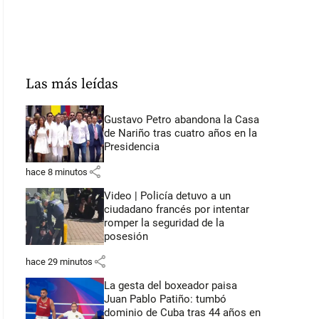
Las más leídas
Gustavo Petro abandona la Casa
de Nariño tras cuatro años en la
Presidencia
share
hace 8 minutos
Video | Policía detuvo a un
ciudadano francés por intentar
romper la seguridad de la
posesión
share
hace 29 minutos
La gesta del boxeador paisa
Juan Pablo Patiño: tumbó
dominio de Cuba tras 44 años en