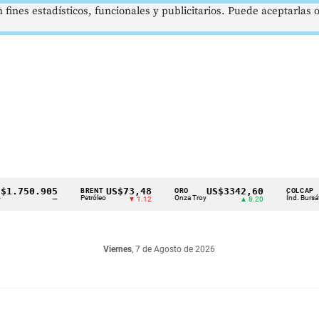
 fines estadísticos, funcionales y publicitarios. Puede aceptarlas
750.905
US$73,48
US$3342,60
16
BRENT
ORO
COLCAP
Petróleo
Onza Troy
Índ. Bursátil
—
▼ 1.12
▲ 8.20
Viernes
, 7 de Agosto de 2026