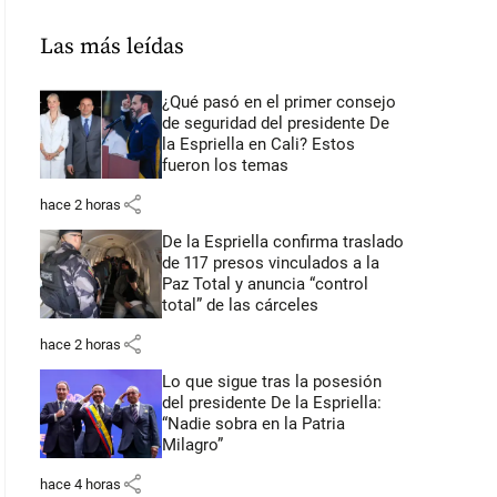
Las más leídas
¿Qué pasó en el primer consejo
de seguridad del presidente De
la Espriella en Cali? Estos
fueron los temas
share
hace 2 horas
De la Espriella confirma traslado
de 117 presos vinculados a la
Paz Total y anuncia “control
total” de las cárceles
share
hace 2 horas
Lo que sigue tras la posesión
del presidente De la Espriella:
“Nadie sobra en la Patria
Milagro”
share
hace 4 horas