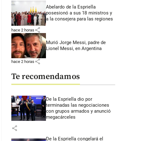
Abelardo de la Espriella
posesionó a sus 18 ministros y
a la consejera para las regiones
share
hace 2 horas
Murió Jorge Messi, padre de
Lionel Messi, en Argentina
share
hace 2 horas
Te recomendamos
De la Espriella dio por
terminadas las negociaciones
con grupos armados y anunció
megacárceles
share
De la Espriella congelará el