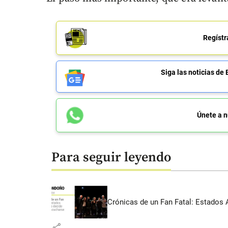
Regístr
Siga las noticias 
Únete a n
Para seguir leyendo
Crónicas de un Fan Fatal: Estados 
share