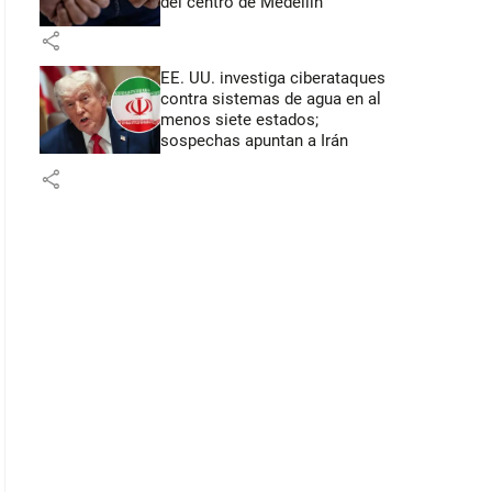
del centro de Medellín
share
EE. UU. investiga ciberataques
contra sistemas de agua en al
menos siete estados;
sospechas apuntan a Irán
share