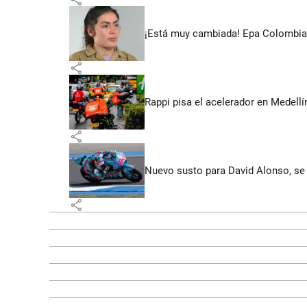
¡Está muy cambiada! Epa Colombia 
share
Rappi pisa el acelerador en Medel
share
Nuevo susto para David Alonso, se 
share