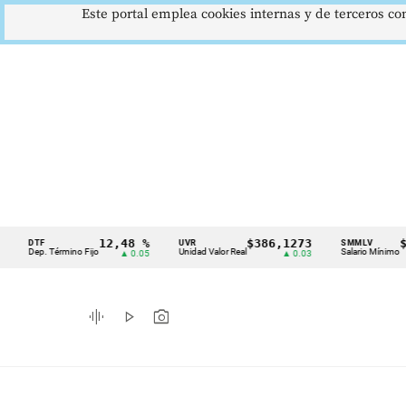
Este portal emplea cookies internas y de terceros con
12,48 %
$386,1273
$1.75
DTF
UVR
SMMLV
Cintillo
Dep. Término Fijo
Unidad Valor Real
Salario Mínimo
▲ 0.05
▲ 0.03
de
indicadores
graphic_eq
play_arrow
photo_camera
económicos
Colombia