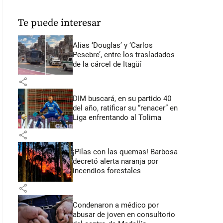
Te puede interesar
Alias ‘Douglas’ y ‘Carlos
Pesebre’, entre los trasladados
de la cárcel de Itagüí
share
DIM buscará, en su partido 40
del año, ratificar su “renacer” en
Liga enfrentando al Tolima
share
¡Pilas con las quemas! Barbosa
decretó alerta naranja por
incendios forestales
share
Condenaron a médico por
abusar de joven en consultorio