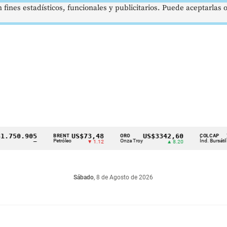
 fines estadísticos, funcionales y publicitarios. Puede aceptarlas
0.905
US$73,48
US$3342,60
1621
BRENT
ORO
COLCAP
Petróleo
Onza Troy
Índ. Bursátil
—
▼ 1.12
▲ 8.20
Sábado
, 8 de Agosto de 2026