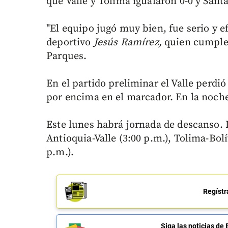
que Valle y Tolima igualaron 0-0 y Santa
"El equipo jugó muy bien, fue serio y efi
deportivo
Jesús Ramírez,
quien cumple 
Parques.
En el partido preliminar el Valle perdi
por encima en el marcador. En la noch
Este lunes habrá jornada de descanso. 
Antioquia-Valle (3:00 p.m.), Tolima-Bol
p.m.).
Regístr
Siga las noticias 