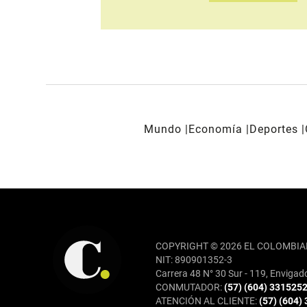
Mundo
Economía
Deportes
REDES SOCIALES
COPYRIGHT © 2026 EL COLOMBIA
NIT: 890901352-3
Carrera 48 N° 30 Sur - 119, Envigad
CONMUTADOR:
(57) (604) 331525
ATENCIÓN AL CLIENTE:
(57) (604)