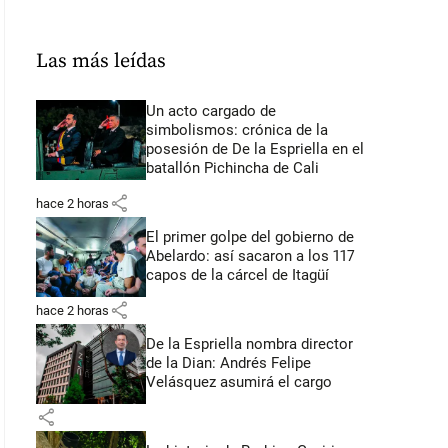
Las más leídas
Un acto cargado de
simbolismos: crónica de la
posesión de De la Espriella en el
batallón Pichincha de Cali
share
hace 2 horas
El primer golpe del gobierno de
Abelardo: así sacaron a los 117
capos de la cárcel de Itagüí
share
hace 2 horas
De la Espriella nombra director
de la Dian: Andrés Felipe
Velásquez asumirá el cargo
share