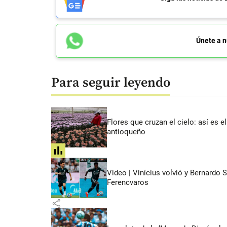
Únete a n
Para seguir leyendo
Flores que cruzan el cielo: así es
antioqueño
share
Video | Vinícius volvió y Bernardo 
Ferencvaros
share