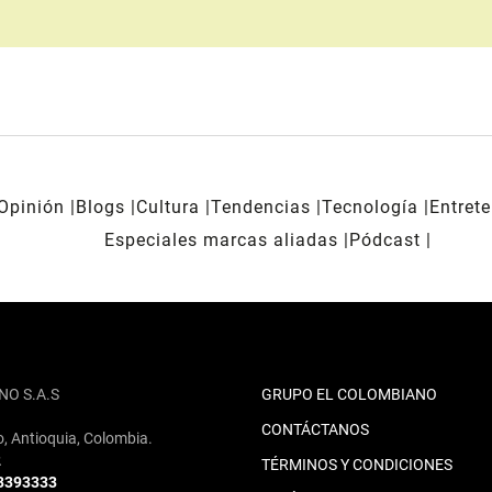
Opinión
Blogs
Cultura
Tendencias
Tecnología
Entret
Especiales marcas aliadas
Pódcast
NO S.A.S
GRUPO EL COLOMBIANO
CONTÁCTANOS
o, Antioquia, Colombia.
2
TÉRMINOS Y CONDICIONES
 3393333