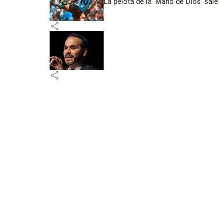
La pelota de la ‘Mano de Dios’ sale
share
share