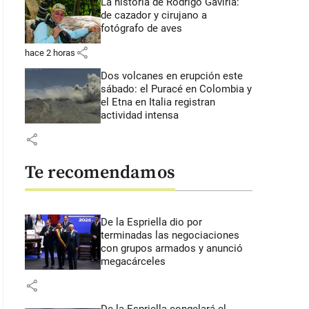
La historia de Rodrigo Gaviria:
de cazador y cirujano a
fotógrafo de aves
share
hace 2 horas
Dos volcanes en erupción este
sábado: el Puracé en Colombia y
el Etna en Italia registran
actividad intensa
share
Te recomendamos
De la Espriella dio por
terminadas las negociaciones
con grupos armados y anunció
megacárceles
share