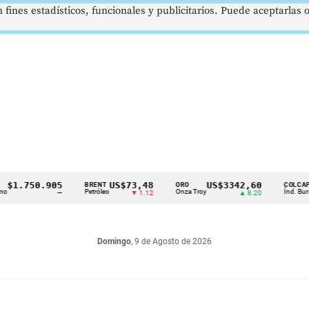
 fines estadísticos, funcionales y publicitarios. Puede aceptarlas
.750.905
US$73,48
US$3342,60
1
BRENT
ORO
COLCAP
Petróleo
Onza Troy
Índ. Bursátil
—
▼ 1.12
▲ 8.20
Domingo
, 9 de Agosto de 2026