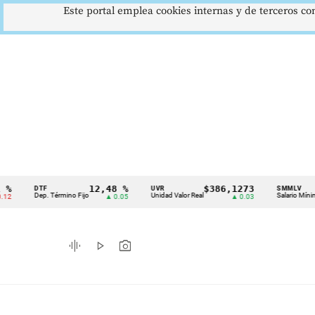
Este portal emplea cookies internas y de terceros con
12,48 %
$386,1273
$1
DTF
UVR
SMMLV
Cintillo
Dep. Término Fijo
Unidad Valor Real
Salario Mínimo
▲ 0.05
▲ 0.03
de
indicadores
graphic_eq
play_arrow
photo_camera
económicos
Colombia