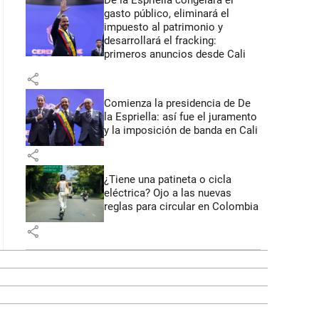
De la Espriella congelará el
gasto público, eliminará el
impuesto al patrimonio y
desarrollará el fracking:
primeros anuncios desde Cali
share
Comienza la presidencia de De
la Espriella: así fue el juramento
y la imposición de banda en Cali
share
¿Tiene una patineta o cicla
eléctrica? Ojo a las nuevas
reglas para circular en Colombia
share