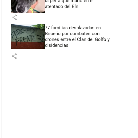
la perra que murió en el
atentado del Eln
share
77 familias desplazadas en
Briceño por combates con
drones entre el Clan del Golfo y
disidencias
share