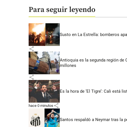
Para seguir leyendo
Susto en La Estrella: bomberos ap
share
Antioquia es la segunda región de
millones
share
Es la hora de ‘El Tigre’: Cali está l
share
hace 0 minutos
Santos respaldó a Neymar tras la p