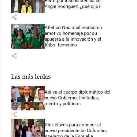
Petro por insubsistencia de
Angie Rodríguez, ¿qué dijo?
share
Atlético Nacional recibió un
emotivo homenaje por su
apuesta a la innovación y el
fútbol femenino
share
Las más leídas
Así va el cuerpo diplomático del
nuevo Gobierno: lealtades,
mérito y políticos
share
Diez claves para conocer al
nuevo presidente de Colombia,
Abelardo de la Espriella