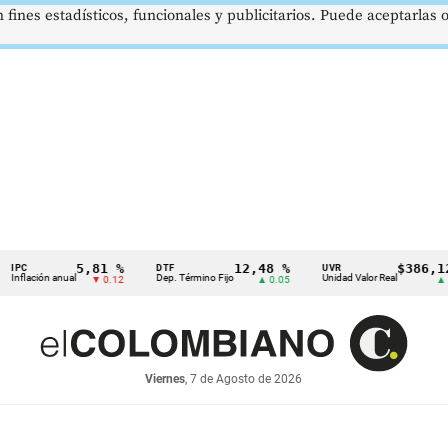
 fines estadísticos, funcionales y publicitarios. Puede aceptarlas
5,81 %
12,48 %
$386,1273
DTF
UVR
ción anual
Dep. Término Fijo
Unidad Valor Real
▼ 0.12
▲ 0.05
▲ 0.03
Viernes
, 7 de Agosto de 2026