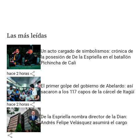
Las más leídas
Un acto cargado de simbolismos: crónica de
la posesión de De la Espriella en el batallón
Pichincha de Cali
share
hace 2 horas
El primer golpe del gobierno de Abelardo: así
sacaron a los 117 capos de la cárcel de Itagüí
share
hace 2 horas
De la Espriella nombra director de la Dian:
Andrés Felipe Velásquez asumirá el cargo
share