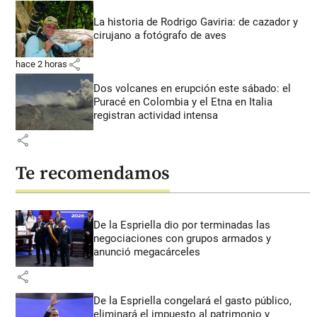
La historia de Rodrigo Gaviria: de cazador y
cirujano a fotógrafo de aves
share
hace 2 horas
Dos volcanes en erupción este sábado: el
Puracé en Colombia y el Etna en Italia
registran actividad intensa
share
Te recomendamos
De la Espriella dio por terminadas las
negociaciones con grupos armados y
anunció megacárceles
share
De la Espriella congelará el gasto público,
eliminará el impuesto al patrimonio y