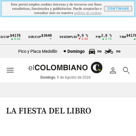
Este portal emplea cookies internas y de terceros con fines
estadísticos, funcionales y publicitarios. Puede aceptarlas o
CONTINUAR
consultar más en nuestra
politica de cookies
$4178
$3648
9,9 %
2,8 %
$4178,
COP
EUR/COP
DESEMPLEO
PIB
TRM
Cintillo
▲ 0.42
—
▼ 0.30
▲ 0.10
▲ 0.
de
Pico y Placa Medellín
Domingo
no
no
indicadores
económicos
menu
person
search
Colombia
Domingo
, 9 de Agosto de 2026
LA FIESTA DEL LIBRO