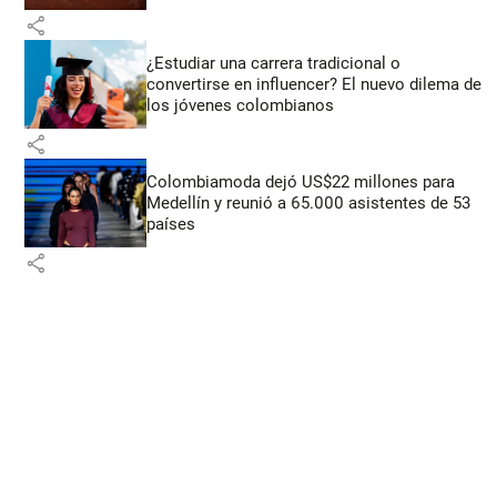
share
¿Estudiar una carrera tradicional o
convertirse en influencer? El nuevo dilema de
los jóvenes colombianos
share
Colombiamoda dejó US$22 millones para
Medellín y reunió a 65.000 asistentes de 53
países
share