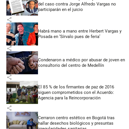
del caso contra Jorge Alfredo Vargas no
participarán en el juicio
share
Habrá mano a mano entre Herbert Vargas y
Posada en ‘Sírvalo pues de feria’
share
Condenaron a médico por abusar de joven en
consultorio del centro de Medellín
share
El 85 % de los firmantes de paz de 2016
siguen comprometidos con el Acuerdo:
Agencia para la Reincorporación
share
Cerraron centro estético en Bogotá tras
hallar desechos biológicos y presuntas
irregularidades sanitarias