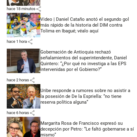
share
hace 18 minutos
Video | Daniel Cataño anotó el segundo gol
más rápido de la historia del DIM contra
Tolima en Ibagué; véalo aquí
share
hace 1 hora
Gobernación de Antioquia rechazó
señalamientos del superintendente, Daniel
Quintero: “¿Por qué no investiga a las EPS
intervenidas por el Gobierno?”
share
hace 2 horas
Uribe responde a rumores sobre no asistir a
la posesión de De la Espriella: “no tiene
reserva política alguna”
share
hace 6 horas
Margarita Rosa de Francisco expresó su
decepción por Petro: “Le faltó gobernarse a sí
mismo”