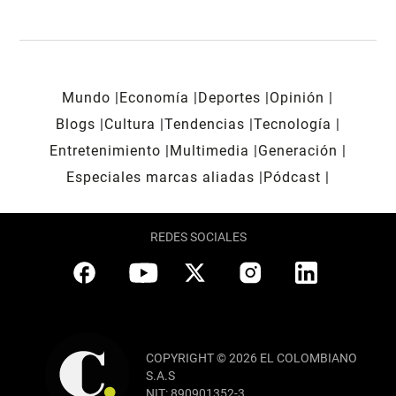
Mundo
Economía
Deportes
Opinión
Blogs
Cultura
Tendencias
Tecnología
Entretenimiento
Multimedia
Generación
Especiales marcas aliadas
Pódcast
REDES SOCIALES
COPYRIGHT © 2026 EL COLOMBIANO
S.A.S
NIT: 890901352-3