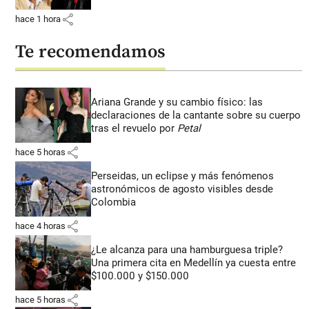
share
hace 1 hora
Te recomendamos
Ariana Grande y su cambio físico: las
declaraciones de la cantante sobre su cuerpo
tras el revuelo por
Petal
share
hace 5 horas
Perseidas, un eclipse y más fenómenos
astronómicos de agosto visibles desde
Colombia
share
hace 4 horas
¿Le alcanza para una hamburguesa triple?
Una primera cita en Medellín ya cuesta entre
$100.000 y $150.000
share
hace 5 horas