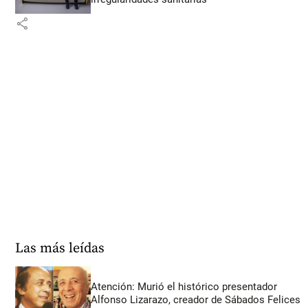
share
Las más leídas
Atención: Murió el histórico presentador
Alfonso Lizarazo, creador de Sábados Felices