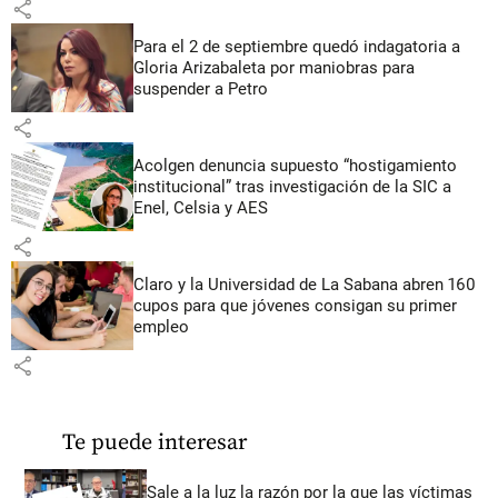
share
Para el 2 de septiembre quedó indagatoria a
Gloria Arizabaleta por maniobras para
suspender a Petro
share
Acolgen denuncia supuesto “hostigamiento
institucional” tras investigación de la SIC a
Enel, Celsia y AES
share
Claro y la Universidad de La Sabana abren 160
cupos para que jóvenes consigan su primer
empleo
share
Te puede interesar
Sale a la luz la razón por la que las víctimas