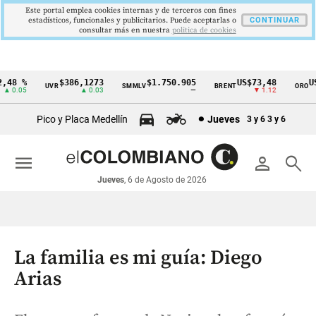
Este portal emplea cookies internas y de terceros con fines
estadísticos, funcionales y publicitarios. Puede aceptarlas o
CONTINUAR
consultar más en nuestra
politica de cookies
48 %
$386,1273
$1.750.905
US$73,48
US$
UVR
SMMLV
BRENT
ORO
Cintillo
 0.05
▲ 0.03
—
▼ 1.12
de
Pico y Placa Medellín
Jueves
3 y 6
3 y 6
indicadores
económicos
menu
person
search
Colombia
Jueves
, 6 de Agosto de 2026
La familia es mi guía: Diego
Arias