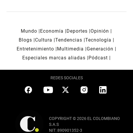
Mundo
Economía
Deportes
Opinión
Blogs
Cultura
Tendencias
Tecnología
Entretenimiento
Multimedia
Generación
Especiales marcas aliadas
Pódcast
REDES SOCIALES
COPYRIGHT © 2026 EL COLOMBIANO
S.A.S
NIT: 890901352-3