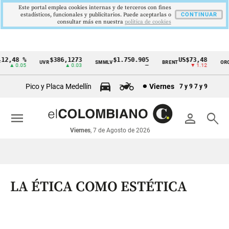
Este portal emplea cookies internas y de terceros con fines
estadísticos, funcionales y publicitarios. Puede aceptarlas o
CONTINUAR
consultar más en nuestra
politica de cookies
2,48 %
$386,1273
$1.750.905
US$73,48
U
UVR
SMMLV
BRENT
ORO
Cintillo
▲ 0.05
▲ 0.03
—
▼ 1.12
de
Pico y Placa Medellín
Viernes
7 y 9
7 y 9
indicadores
económicos
menu
person
search
Colombia
Viernes
, 7 de Agosto de 2026
LA ÉTICA COMO ESTÉTICA