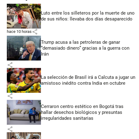
Luto entre los silleteros por la muerte de uno
de sus niños: llevaba dos días desaparecido
share
hace 10 horas
Trump acusa a las petroleras de ganar
“demasiado dinero” gracias a la guerra con
Irán
share
La selección de Brasil irá a Calcuta a jugar un
amistoso inédito contra India en octubre
share
Cerraron centro estético en Bogotá tras
hallar desechos biológicos y presuntas
irregularidades sanitarias
share