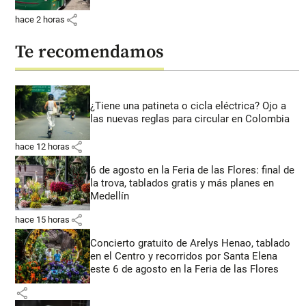
share
hace 2 horas
Te recomendamos
¿Tiene una patineta o cicla eléctrica? Ojo a
las nuevas reglas para circular en Colombia
share
hace 12 horas
6 de agosto en la Feria de las Flores: final de
la trova, tablados gratis y más planes en
Medellín
share
hace 15 horas
Concierto gratuito de Arelys Henao, tablado
en el Centro y recorridos por Santa Elena
este 6 de agosto en la Feria de las Flores
share