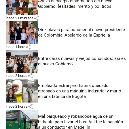
Así va el cuerpo diplomático del nuevo
Gobierno: lealtades, mérito y políticos
share
hace 21 minutos
Diez claves para conocer al nuevo presidente
de Colombia, Abelardo de la Espriella
share
hace 1 hora
Entre caras nuevas y viejos conocidos: así es
el nuevo Gobierno
share
hace 2 horas
Empleado extranjero habría quedado
atrapado en una máquina industrial y murió
en una fábrica de Bogotá
share
hace 2 horas
Mal parqueado y robándose agua de un
hidrante para lavar el bus: Así fue la sanción
a un conductor en Medellín