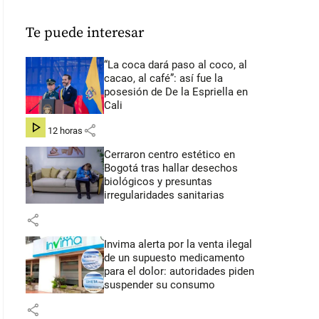
Te puede interesar
“La coca dará paso al coco, al
cacao, al café”: así fue la
posesión de De la Espriella en
Cali
share
hace 12 horas
Cerraron centro estético en
Bogotá tras hallar desechos
biológicos y presuntas
irregularidades sanitarias
share
Invima alerta por la venta ilegal
de un supuesto medicamento
para el dolor: autoridades piden
suspender su consumo
share