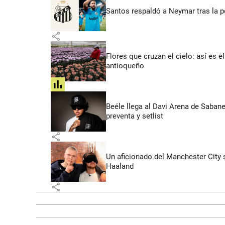
Santos respaldó a Neymar tras la p
share
Flores que cruzan el cielo: así es
antioqueño
share
Beéle llega al Davi Arena de Saban
preventa y setlist
share
Un aficionado del Manchester City s
Haaland
share