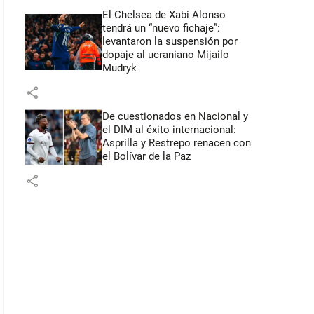
El Chelsea de Xabi Alonso
tendrá un “nuevo fichaje”:
levantaron la suspensión por
dopaje al ucraniano Mijailo
Mudryk
share
De cuestionados en Nacional y
el DIM al éxito internacional:
Asprilla y Restrepo renacen con
el Bolívar de la Paz
share