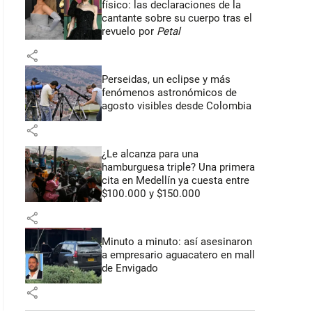
físico: las declaraciones de la
cantante sobre su cuerpo tras el
revuelo por
Petal
share
Perseidas, un eclipse y más
fenómenos astronómicos de
agosto visibles desde Colombia
share
¿Le alcanza para una
hamburguesa triple? Una primera
cita en Medellín ya cuesta entre
$100.000 y $150.000
share
Minuto a minuto: así asesinaron
a empresario aguacatero en mall
de Envigado
share