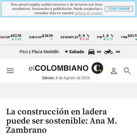
Este portal emplea cookies internas y de terceros con fines
estadísticos, funcionales y publicitarios. Puede aceptarlas o
CONTINUAR
consultar más en nuestra
politica de cookies
$4178
$3639
9,9 %
2,8 %
$4178,
COP
EUR/COP
DESEMPLEO
PIB
TRM
Cintillo
▲ 0.42
—
▼ 0.30
▲ 0.10
▲ 0.
de
Pico y Placa Medellín
Sabado
no
no
indicadores
económicos
menu
person
search
Colombia
Sábado
, 8 de Agosto de 2026
La construcción en ladera
puede ser sostenible: Ana M.
Zambrano