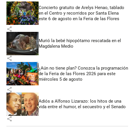
Concierto gratuito de Arelys Henao, tablado
en el Centro y recorridos por Santa Elena
este 6 de agosto en la Feria de las Flores
share
Murió la bebé hipopótamo rescatada en el
Magdalena Medio
share
¿Aún no tiene plan? Conozca la programación
de la Feria de las Flores 2026 para este
miércoles 5 de agosto
share
Adiós a Alfonso Lizarazo: los hitos de una
vida entre el humor, el secuestro y el Senado
share