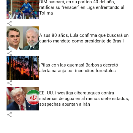
DIM buscará, en su partido 40 del año,
ratificar su “renacer” en Liga enfrentando al
Tolima
share
A sus 80 años, Lula confirma que buscará un
cuarto mandato como presidente de Brasil
share
¡Pilas con las quemas! Barbosa decretó
alerta naranja por incendios forestales
share
EE. UU. investiga ciberataques contra
sistemas de agua en al menos siete estados;
sospechas apuntan a Irán
share