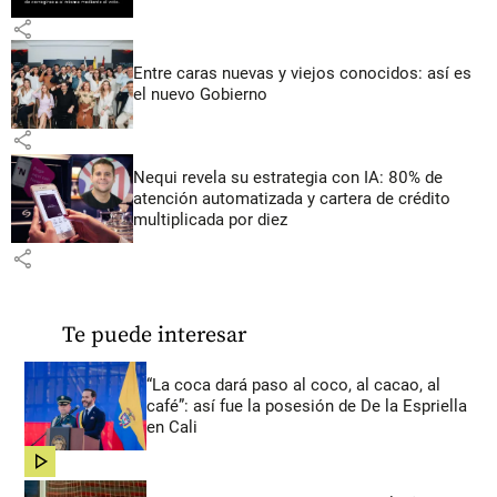
share
Entre caras nuevas y viejos conocidos: así es
el nuevo Gobierno
share
Nequi revela su estrategia con IA: 80% de
atención automatizada y cartera de crédito
multiplicada por diez
share
Te puede interesar
“La coca dará paso al coco, al cacao, al
café”: así fue la posesión de De la Espriella
en Cali
share