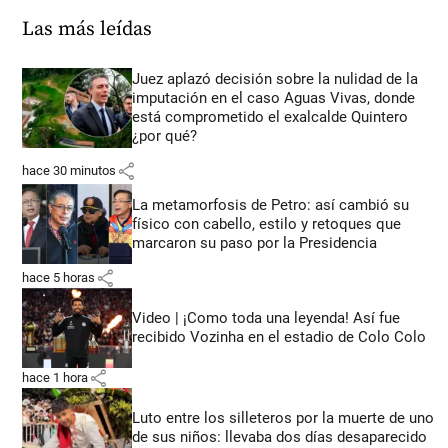
Las más leídas
Juez aplazó decisión sobre la nulidad de la
imputación en el caso Aguas Vivas, donde
está comprometido el exalcalde Quintero
¿por qué?
share
hace 30 minutos
La metamorfosis de Petro: así cambió su
físico con cabello, estilo y retoques que
marcaron su paso por la Presidencia
share
hace 5 horas
Video | ¡Como toda una leyenda! Así fue
recibido Vozinha en el estadio de Colo Colo
share
hace 1 hora
Luto entre los silleteros por la muerte de uno
de sus niños: llevaba dos días desaparecido