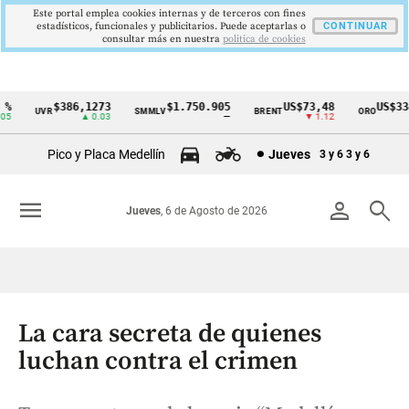
Este portal emplea cookies internas y de terceros con fines
estadísticos, funcionales y publicitarios. Puede aceptarlas o
CONTINUAR
consultar más en nuestra
politica de cookies
$386,1273
$1.750.905
US$73,48
US$3342,
UVR
SMMLV
BRENT
ORO
Cintillo
▲ 0.03
—
▼ 1.12
▲ 8.
de
Pico y Placa Medellín
Jueves
3 y 6
3 y 6
indicadores
económicos
menu
person
search
Jueves
, 6 de Agosto de 2026
Colombia
La cara secreta de quienes
luchan contra el crimen