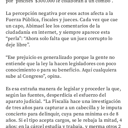
por ‘pinches’ $300.000 le colaboran a un combo”.
La percepción negativa por esos actos afecta a la
Fuerza Pública, fiscales y jueces. Cada vez que cae
un capo, Abimael lee los comentarios de la
ciudadanía en internet, y siempre aparece esta
“perla”: “Ahora solo falta que un juez corrupto lo
deje libre”.
“Ese prejuicio es generalizado porque la gente no
entiende que la ley la hacen legisladores con poco
conocimiento o para su beneficio. Aquí cualquiera
sube al Congreso”, opina.
Es esa extraña manera de legislar y proceder la que,
según las fuentes, desperdicia el esfuerzo del
aparato judicial. “La Fiscalía hace una investigación
de tres años para capturar a un cabecilla y le imputa
concierto para delinquir, cuya pena mínima es de 8
años. Si el tipo acepta cargos, se le rebaja la mitad, 4
años; en la cárcel estudia y trabaja, y merma otros 2