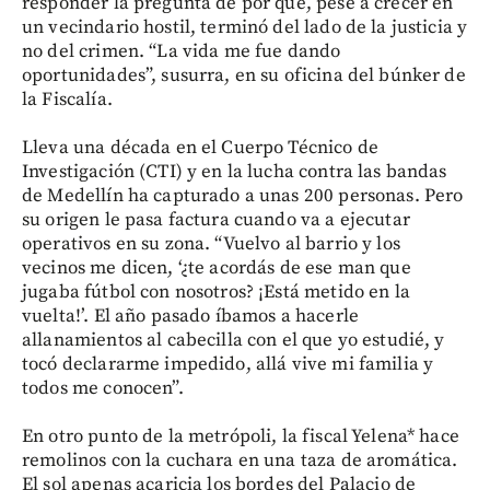
responder la pregunta de por qué, pese a crecer en
un vecindario hostil, terminó del lado de la justicia y
no del crimen. “La vida me fue dando
oportunidades”, susurra, en su oficina del búnker de
la Fiscalía.
Lleva una década en el Cuerpo Técnico de
Investigación (CTI) y en la lucha contra las bandas
de Medellín ha capturado a unas 200 personas. Pero
su origen le pasa factura cuando va a ejecutar
operativos en su zona. “Vuelvo al barrio y los
vecinos me dicen, ‘¿te acordás de ese man que
jugaba fútbol con nosotros? ¡Está metido en la
vuelta!’. El año pasado íbamos a hacerle
allanamientos al cabecilla con el que yo estudié, y
tocó declararme impedido, allá vive mi familia y
todos me conocen”.
En otro punto de la metrópoli, la fiscal Yelena* hace
remolinos con la cuchara en una taza de aromática.
El sol apenas acaricia los bordes del Palacio de