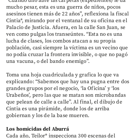
“Cuando uno abre las carpetas (expedientes) le da
mucho pesar, esta es una guerra de niños, pocos
asesinos tienen más de 22 años”, reflexiona la fiscal
Cintia*, mirando por el ventanal de su oficina en el
Palacio de Justicia. Afuera, en la calle San Juan, se
ven como pulgas los transeúntes. “Esta no es una
lucha de clases, los combos atacan a su propia
población, casi siempre la víctima es un vecino que
no podía cruzar la frontera invisible, o que no pagó
una vacuna, o del bando enemigo”.
Toma una hoja cuadriculada y grafica lo que va
explicando: “Sabemos que hay una pugna entre dos
grandes grupos por el negocio, ‘la Oficina’ y ‘los
Urabeños’, pero las que se matan son microbandas
que pelean de calle a calle”. Al final, el dibujo de
Cintia es una pirámide, donde los de arriba
gobiernan y los de la base mueren.
Los homicidas del Aburrá
Cada año, Teilor* inspecciona 300 escenas del