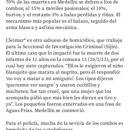
70% de las muertes en Medellín se deben a líos de
combos; el 15% a móviles pasionales; el 10%,
hurtos; y el restante 5% a balas perdidas y riñas. El
mecanismo más popular es el balazo, seguido del
arma blanca y asfixia mecánica.
Cleimar* es otro sabueso de homicidios, que trabaja
para la Seccional de Investigación Criminal (Sijín).
El último caso que lo impactó fue la muerte de dos
infantes de 11 años en la comuna 13 (26/2/13), por el
cual hay siete capturados. “Ellos le exigieron al niño
blanquito que matara al negrito, pero él respondió:
‘no voy a matar a mi amiguito’. Los tipos dijeron
‘queremos ver sangre’ y usaron cuchillos y
machetes; fue tan cruel, que una mujer que los
acompaña pidió que más bien les dieran un tiro y
ya”. Los pequeños fueron enterrados en una fosa de
Aguas Frías. Medellín se conmovió.
Para el policía, mucha de la sevicia de los combos es
heredada de las autodefensas.