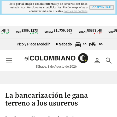
Este portal emplea cookies internas y de terceros con fines
estadísticos, funcionales y publicitarios. Puede aceptarlas o
CONTINUAR
consultar más en nuestra
politica de cookies
8 %
$386,1273
$1.750.905
US$73,48
US$3
UVR
SMMLV
BRENT
ORO
Cintillo
.05
▲ 0.03
—
▼ 1.12
de
Pico y Placa Medellín
Sabado
no
no
indicadores
económicos
menu
person
search
Colombia
Sábado
, 8 de Agosto de 2026
La bancarización le gana
terreno a los usureros