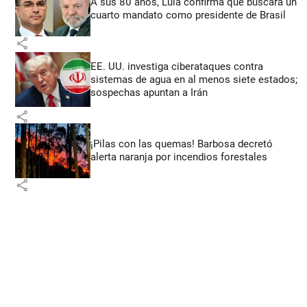
A sus 80 años, Lula confirma que buscará un
cuarto mandato como presidente de Brasil
share
EE. UU. investiga ciberataques contra
sistemas de agua en al menos siete estados;
sospechas apuntan a Irán
share
¡Pilas con las quemas! Barbosa decretó
alerta naranja por incendios forestales
share