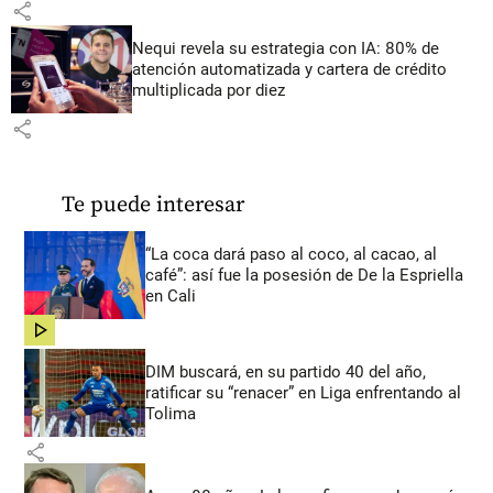
share
Nequi revela su estrategia con IA: 80% de
atención automatizada y cartera de crédito
multiplicada por diez
share
Te puede interesar
“La coca dará paso al coco, al cacao, al
café”: así fue la posesión de De la Espriella
en Cali
share
DIM buscará, en su partido 40 del año,
ratificar su “renacer” en Liga enfrentando al
Tolima
share