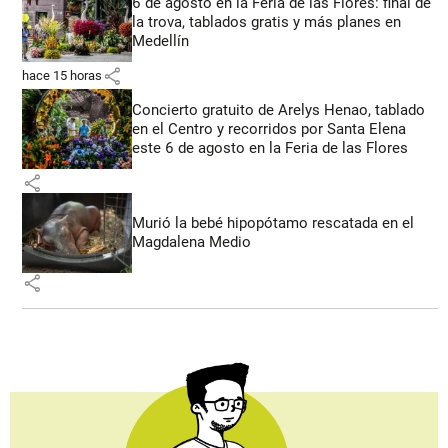
6 de agosto en la Feria de las Flores: final de
la trova, tablados gratis y más planes en
Medellín
share
hace 15 horas
Concierto gratuito de Arelys Henao, tablado
en el Centro y recorridos por Santa Elena
este 6 de agosto en la Feria de las Flores
share
Murió la bebé hipopótamo rescatada en el
Magdalena Medio
share