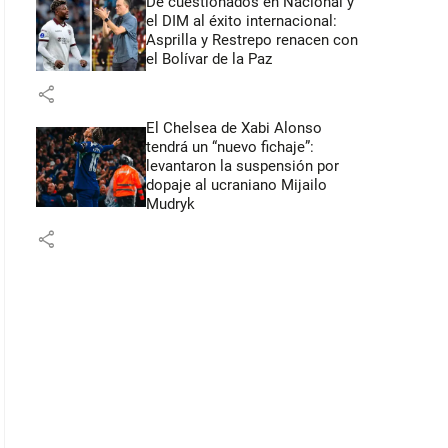
De cuestionados en Nacional y
el DIM al éxito internacional:
Asprilla y Restrepo renacen con
el Bolívar de la Paz
share
El Chelsea de Xabi Alonso
tendrá un “nuevo fichaje”:
levantaron la suspensión por
dopaje al ucraniano Mijailo
Mudryk
share