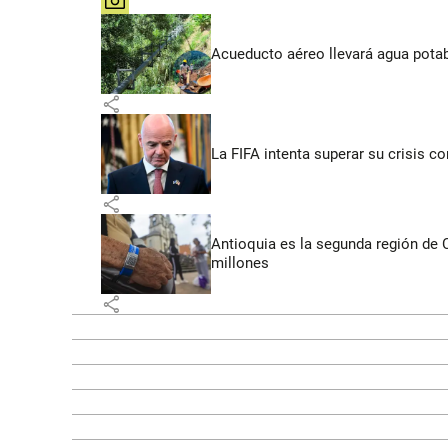
share
Acueducto aéreo llevará agua potab
share
La FIFA intenta superar su crisis co
share
Antioquia es la segunda región de
millones
share