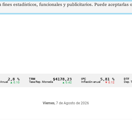
 fines estadísticos, funcionales y publicitarios. Puede aceptarlas
,8 %
$4178,23
5,81 %
TRM
IPC
DTF
Tasa Rep. Moneda
Inflación anual
Dep. Término F
▲ 0.10
▲ 0.42
▼ 0.12
Viernes
, 7 de Agosto de 2026