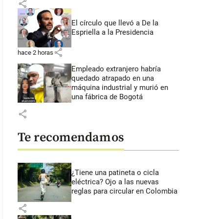
share
El círculo que llevó a De la
Espriella a la Presidencia
share
hace 2 horas
Empleado extranjero habría
quedado atrapado en una
máquina industrial y murió en
una fábrica de Bogotá
share
Te recomendamos
¿Tiene una patineta o cicla
eléctrica? Ojo a las nuevas
reglas para circular en Colombia
share