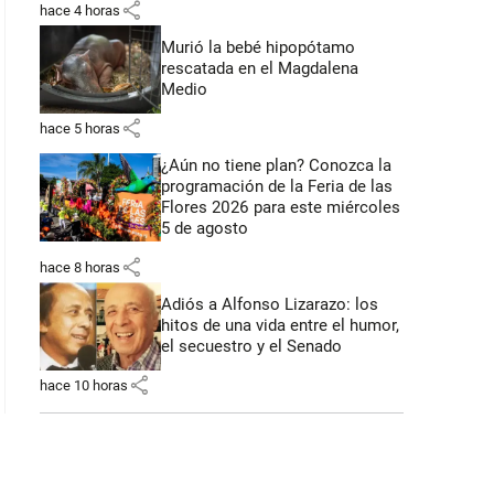
share
hace 4 horas
Murió la bebé hipopótamo
rescatada en el Magdalena
Medio
share
hace 5 horas
¿Aún no tiene plan? Conozca la
programación de la Feria de las
Flores 2026 para este miércoles
5 de agosto
share
hace 8 horas
Adiós a Alfonso Lizarazo: los
hitos de una vida entre el humor,
el secuestro y el Senado
share
hace 10 horas