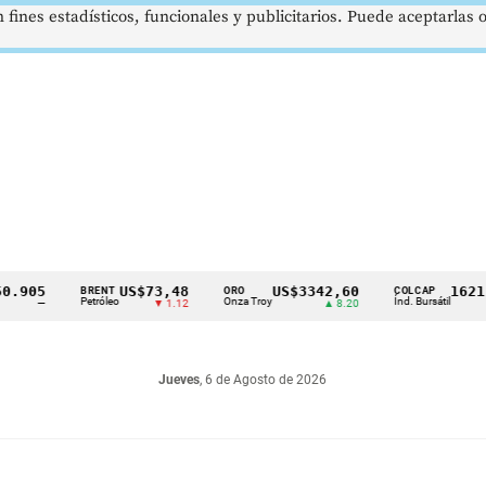
 fines estadísticos, funcionales y publicitarios. Puede aceptarlas
5
US$73,48
US$3342,60
1621,34 
BRENT
ORO
COLCAP
Petróleo
Onza Troy
Índ. Bursátil
—
▼ 1.12
▲ 8.20
▲ 
Jueves
, 6 de Agosto de 2026