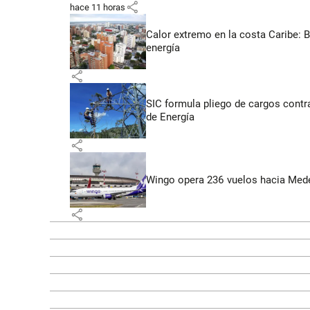
share
hace 11 horas
Calor extremo en la costa Caribe: 
energía
share
SIC formula pliego de cargos contra
de Energía
share
Wingo opera 236 vuelos hacia Medell
share