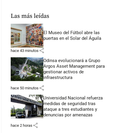
Las más leídas
El Museo del Fútbol abre las
puertas en el Solar del Águila
share
hace 43 minutos
Odinsa evolucionará a Grupo
Argos Asset Management para
gestionar activos de
infraestructura
share
hace 50 minutos
Universidad Nacional refuerza
medidas de seguridad tras
ataque a tres estudiantes y
denuncias por amenazas
share
hace 2 horas