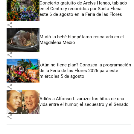
Concierto gratuito de Arelys Henao, tablado
en el Centro y recorridos por Santa Elena
este 6 de agosto en la Feria de las Flores
share
Murió la bebé hipopótamo rescatada en el
Magdalena Medio
share
¿Aún no tiene plan? Conozca la programación
de la Feria de las Flores 2026 para este
miércoles 5 de agosto
share
Adiós a Alfonso Lizarazo: los hitos de una
vida entre el humor, el secuestro y el Senado
share