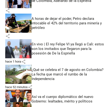
de Colombia, Abelardo de la Espriella
share
A horas de dejar el poder, Petro declara
intocable el 42% del territorio para minería y
petróleo
share
En vivo | El rey Felipe VI ya llegó a Cali: estos
son los invitados que llegaron para la
posesión de De la Espriella
share
hace 1 hora
¿Qué se celebra el 7 de agosto en Colombia?
La fecha que marcó el rumbo de la
Independencia
share
hace 52 minutos
Así va el cuerpo diplomático del nuevo
Gobierno: lealtades, mérito y políticos