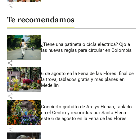
share
Te recomendamos
¿Tiene una patineta o cicla eléctrica? Ojo a
las nuevas reglas para circular en Colombia
share
6 de agosto en la Feria de las Flores: final de
la trova, tablados gratis y más planes en
Medellín
share
Concierto gratuito de Arelys Henao, tablado
en el Centro y recorridos por Santa Elena
este 6 de agosto en la Feria de las Flores
share