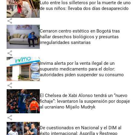
Luto entre los silleteros por la muerte de uno
de sus niños: llevaba dos días desaparecido
share
Cerraron centro estético en Bogotá tras
hallar desechos biológicos y presuntas
irregularidades sanitarias
share
Invima alerta por la venta ilegal de un
supuesto medicamento para el dolor:
autoridades piden suspender su consumo
share
El Chelsea de Xabi Alonso tendrá un “nuevo
fichaje”: levantaron la suspensión por dopaje
al ucraniano Mijailo Mudryk
share
De cuestionados en Nacional y el DIM al
éxito internacional: Asprilla y Restrepo