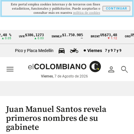
Este portal emplea cookies internas y de terceros con fines
estadísticos, funcionales y publicitarios. Puede aceptarlas o
CONTINUAR
consultar más en nuestra
politica de cookies
48 %
$386,1273
$1.750.905
US$73,48
US$
UVR
SMMLV
BRENT
ORO
Cintillo
 0.05
▲ 0.03
—
▼ 1.12
de
Pico y Placa Medellín
Viernes
7 y 9
7 y 9
indicadores
económicos
menu
person
search
Colombia
Viernes
, 7 de Agosto de 2026
Juan Manuel Santos revela
primeros nombres de su
gabinete