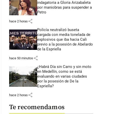
indagatoria a Gloria Arizabaleta
por maniobras para suspender a
Petro
share
hace 2 horas
Policía neutralizó buseta
cargada con media tonelada de
explosivos que iba hacia Cali
previo a la posesión de Abelardo
de la Espriella
share
hace 50 minutos
¿Habrá Día sin Carro y sin moto
en Medellín, como se está
evaluando en varias ciudades
por la posesión de De la
Espriella?
share
hace 2 horas
Te recomendamos