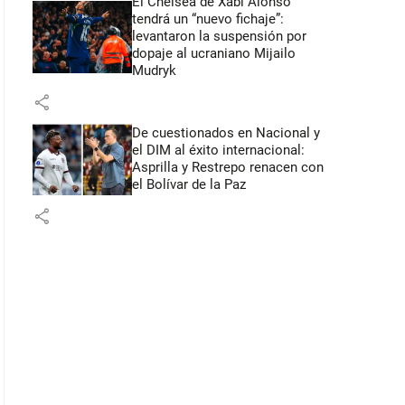
El Chelsea de Xabi Alonso
tendrá un “nuevo fichaje”:
levantaron la suspensión por
dopaje al ucraniano Mijailo
Mudryk
share
De cuestionados en Nacional y
el DIM al éxito internacional:
Asprilla y Restrepo renacen con
el Bolívar de la Paz
share