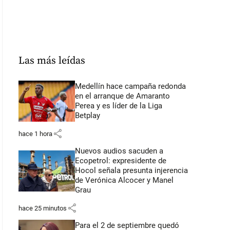
Las más leídas
Medellín hace campaña redonda
en el arranque de Amaranto
Perea y es líder de la Liga
Betplay
share
hace 1 hora
Nuevos audios sacuden a
Ecopetrol: expresidente de
Hocol señala presunta injerencia
de Verónica Alcocer y Manel
Grau
share
hace 25 minutos
Para el 2 de septiembre quedó