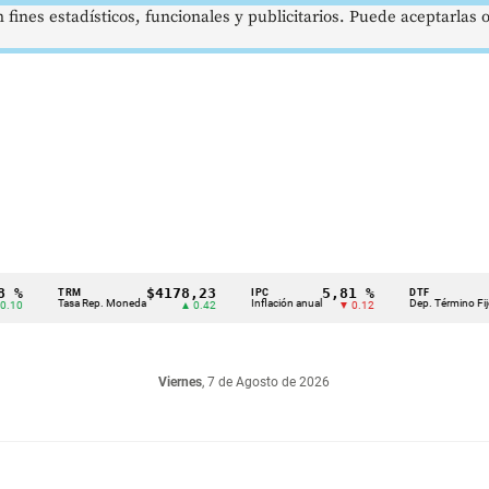
 fines estadísticos, funcionales y publicitarios. Puede aceptarlas
$4178,23
5,81 %
12,4
TRM
IPC
DTF
Tasa Rep. Moneda
Inflación anual
Dep. Término Fijo
▲ 0.42
▼ 0.12
▲ 
Viernes
, 7 de Agosto de 2026