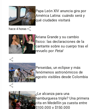
Papa León XIV anuncia gira por
América Latina: cuándo será y
qué ciudades visitará
share
hace 4 horas
Ariana Grande y su cambio
físico: las declaraciones de la
cantante sobre su cuerpo tras el
revuelo por
Petal
share
Perseidas, un eclipse y más
fenómenos astronómicos de
agosto visibles desde Colombia
share
¿Le alcanza para una
hamburguesa triple? Una primera
cita en Medellín ya cuesta entre
$100.000 y $150.000