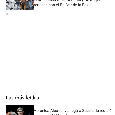
renacen con el Bolívar de la Paz
share
Las más leídas
Verónica Alcocer ya llegó a Suecia: la recibió