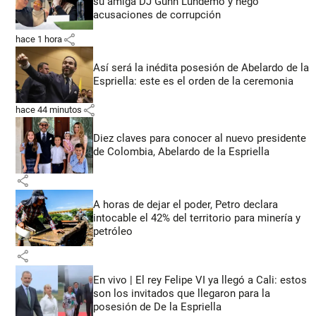
su amiga DJ Gunn Lundemo y negó
acusaciones de corrupción
share
hace 1 hora
Así será la inédita posesión de Abelardo de la
Espriella: este es el orden de la ceremonia
share
hace 44 minutos
Diez claves para conocer al nuevo presidente
de Colombia, Abelardo de la Espriella
share
A horas de dejar el poder, Petro declara
intocable el 42% del territorio para minería y
petróleo
share
En vivo | El rey Felipe VI ya llegó a Cali: estos
son los invitados que llegaron para la
posesión de De la Espriella