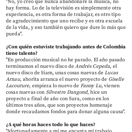
"No, yo creo que nunca abandonaré la música, no
hay forma. Lo de la televisión es simplemente otra
experiencia, es otra forma de trabajar, es otro tipo
de agradecimiento que uno recibe y es otra escuela
de la vida, y eso también quiero que dure lo más que
pueda".
¿Con quién estuviste trabajando antes de Colombia
tiene talento?
"En producción musical no he parado. El año pasado
terminamos el nuevo disco de
Andrés
Cepeda
, el
nuevo disco de Siam, unas cosas nuevas de
Lucas
Arnau
, ahorita arranca el nuevo proyecto de
Giselle
Lacouture
, empieza lo nuevo de
Fanny
Lu
, vienen
cosas nuevas con
Silvestre
Dangond
, hice un
proyecto a final de año con Sura, como en los
últimos tres años, que son proyectos homenaje
donde recaudamos fondos para donar alguna causa".
¿A qué horas haces todo lo que haces?
"Afortunadamente a mí me encanta mi trabajo.