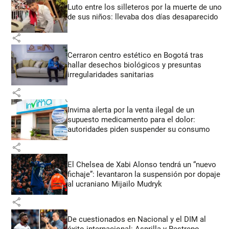
Luto entre los silleteros por la muerte de uno
de sus niños: llevaba dos días desaparecido
share
Cerraron centro estético en Bogotá tras
hallar desechos biológicos y presuntas
irregularidades sanitarias
share
Invima alerta por la venta ilegal de un
supuesto medicamento para el dolor:
autoridades piden suspender su consumo
share
El Chelsea de Xabi Alonso tendrá un “nuevo
fichaje”: levantaron la suspensión por dopaje
al ucraniano Mijailo Mudryk
share
De cuestionados en Nacional y el DIM al
éxito internacional: Asprilla y Restrepo