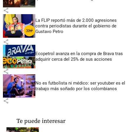
share
La FLIP reportó más de 2.000 agresiones
contra periodistas durante el gobierno de
Gustavo Petro
share
Ecopetrol avanza en la compra de Brava tras
adquirir cerca del 25% de sus acciones
share
No es futbolista ni médico: ser youtuber es el
trabajo más soñado por los colombianos
share
Te puede interesar