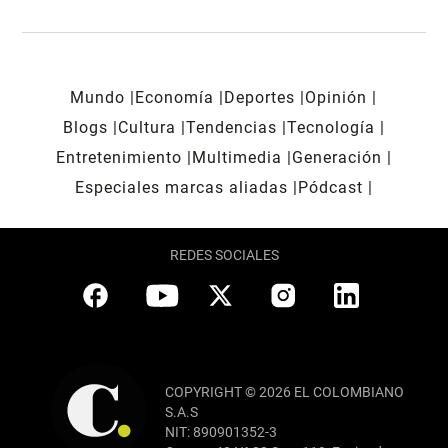
Mundo
Economía
Deportes
Opinión
Blogs
Cultura
Tendencias
Tecnología
Entretenimiento
Multimedia
Generación
Especiales marcas aliadas
Pódcast
REDES SOCIALES
COPYRIGHT © 2026 EL COLOMBIANO
S.A.S
NIT: 890901352-3