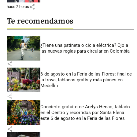
share
hace 2 horas
Te recomendamos
¿Tiene una patineta o cicla eléctrica? Ojo a
las nuevas reglas para circular en Colombia
share
6 de agosto en la Feria de las Flores: final de
la trova, tablados gratis y más planes en
Medellín
share
Concierto gratuito de Arelys Henao, tablado
en el Centro y recorridos por Santa Elena
este 6 de agosto en la Feria de las Flores
share