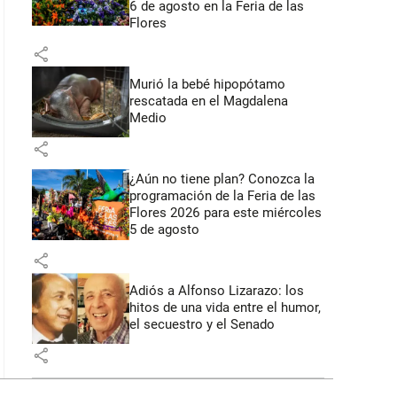
6 de agosto en la Feria de las
Flores
share
Murió la bebé hipopótamo
rescatada en el Magdalena
Medio
share
¿Aún no tiene plan? Conozca la
programación de la Feria de las
Flores 2026 para este miércoles
5 de agosto
share
Adiós a Alfonso Lizarazo: los
hitos de una vida entre el humor,
el secuestro y el Senado
share