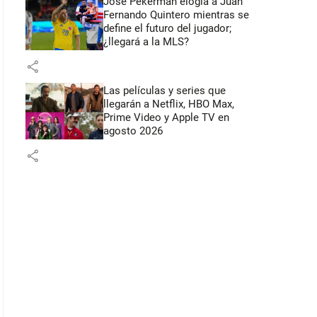
José Pékerman elogia a Juan
Fernando Quintero mientras se
define el futuro del jugador;
¿llegará a la MLS?
share
Las películas y series que
llegarán a Netflix, HBO Max,
Prime Video y Apple TV en
agosto 2026
share