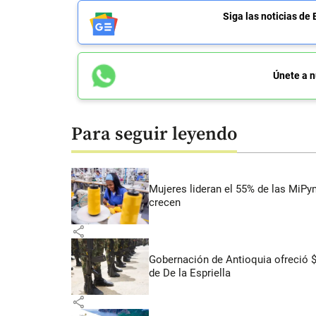
Siga las noticias 
Únete a n
Para seguir leyendo
Mujeres lideran el 55% de las MiP
crecen
share
Gobernación de Antioquia ofreció 
de De la Espriella
share