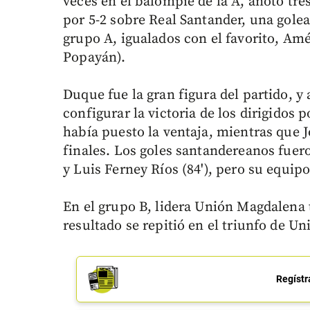
veces en el balompié de la A, anotó tre
por 5-2 sobre Real Santander, una golead
grupo A, igualados con el favorito, Amér
Popayán).
Duque fue la gran figura del partido, y 
configurar la victoria de los dirigidos 
había puesto la ventaja, mientras que 
finales. Los goles santandereanos fuer
y Luis Ferney Ríos (84'), pero su equip
En el grupo B, lidera Unión Magdalena t
resultado se repitió en el triunfo de 
Regístr