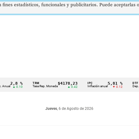
 fines estadísticos, funcionales y publicitarios. Puede aceptarlas
2,8 %
$4178,23
5,81 %
TRM
IPC
DTF
l
Tasa Rep. Moneda
Inflación anual
Dep. Términ
▲ 0.10
▲ 0.42
▼ 0.12
Jueves
, 6 de Agosto de 2026