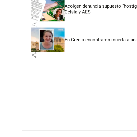
Acolgen denuncia supuesto “hostigam
Celsia y AES
share
En Grecia encontraron muerta a un
share