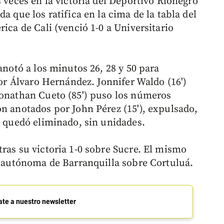
s veces en la victoria del Deportivo Rionegro
a que los ratifica en la cima de la tabla del
ica de Cali (venció 1-0 a Universitario
anotó a los minutos 26, 28 y 50 para
por Álvaro Hernández. Jonnifer Waldo (16')
Jonathan Cueto (85') puso los números
on anotados por John Pérez (15'), expulsado,
o quedó eliminado, sin unidades.
ras su victoria 1-0 sobre Sucre. El mismo
Uniautónoma de Barranquilla sobre Cortuluá.
ate a nuestro newsletter