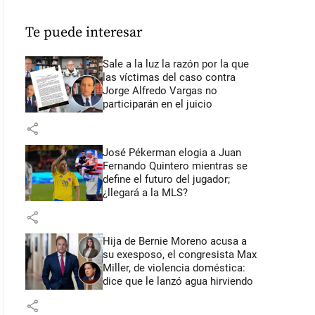
Te puede interesar
Sale a la luz la razón por la que
las víctimas del caso contra
Jorge Alfredo Vargas no
participarán en el juicio
share
José Pékerman elogia a Juan
Fernando Quintero mientras se
define el futuro del jugador;
¿llegará a la MLS?
share
Hija de Bernie Moreno acusa a
su exesposo, el congresista Max
Miller, de violencia doméstica:
dice que le lanzó agua hirviendo
share