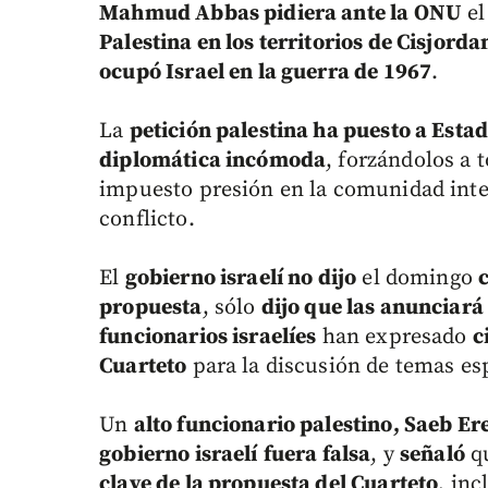
Mahmud Abbas pidiera ante la ONU
el
Palestina en los territorios de Cisjorda
ocupó Israel en la guerra de 1967
.
La
petición palestina ha puesto a Esta
diplomática incómoda
, forzándolos a 
impuesto presión en la comunidad inte
conflicto.
El
gobierno israelí no dijo
el domingo
propuesta
, sólo
dijo que las anunciará
funcionarios israelíes
han expresado
c
Cuarteto
para la discusión de temas es
Un
alto funcionario palestino, Saeb Er
gobierno israelí
fuera falsa
, y
señaló
q
clave de la propuesta del Cuarteto
, in