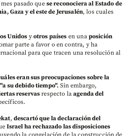
 mes pasado que
se reconociera al Estado de
nia, Gaza y el este de Jerusalén
, los cuales
dos Unidos
y
otros países
en una
posición
tomar parte a favor o en contra, y ha
rnacional para que tracen una resolución al
cuáles eran sus preocupaciones sobre la
 "a su debido tiempo".
Sin embargo,
iertas reservas
respecto la
agenda del
pecíficos.
ekat
,
descartó que la declaración del
ue
Israel ha rechazado las disposiciones
cluyendo la congelación de la construcción de