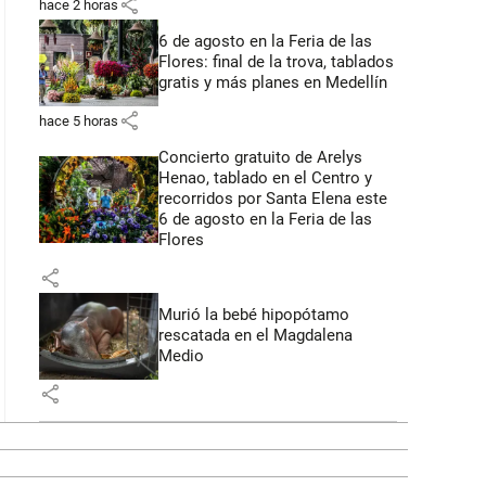
share
hace 2 horas
6 de agosto en la Feria de las
Flores: final de la trova, tablados
gratis y más planes en Medellín
share
hace 5 horas
Concierto gratuito de Arelys
Henao, tablado en el Centro y
recorridos por Santa Elena este
6 de agosto en la Feria de las
Flores
share
Murió la bebé hipopótamo
rescatada en el Magdalena
Medio
share