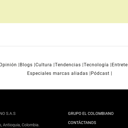
Opinión
Blogs
Cultura
Tendencias
Tecnología
Entret
Especiales marcas aliadas
Pódcast
NO S.A.S
GRUPO EL COLOMBIANO
CONTÁCTANOS
o, Antioquia, Colombia.