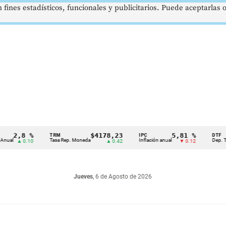
 fines estadísticos, funcionales y publicitarios. Puede aceptarlas
2,8 %
$4178,23
5,81 %
TRM
IPC
DTF
Tasa Rep. Moneda
Inflación anual
Dep. Término
▲ 0.10
▲ 0.42
▼ 0.12
Jueves
, 6 de Agosto de 2026