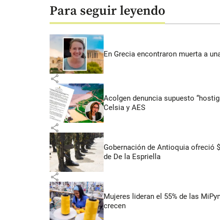
Para seguir leyendo
En Grecia encontraron muerta a un
share
Acolgen denuncia supuesto “hostigam
Celsia y AES
share
Gobernación de Antioquia ofreció 
de De la Espriella
share
Mujeres lideran el 55% de las MiP
crecen