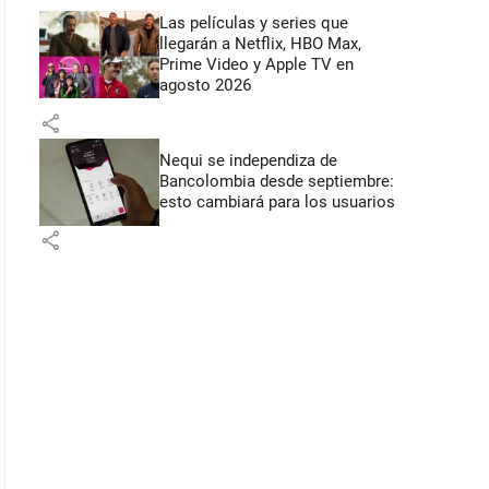
Las películas y series que
llegarán a Netflix, HBO Max,
Prime Video y Apple TV en
agosto 2026
share
Nequi se independiza de
Bancolombia desde septiembre:
esto cambiará para los usuarios
share