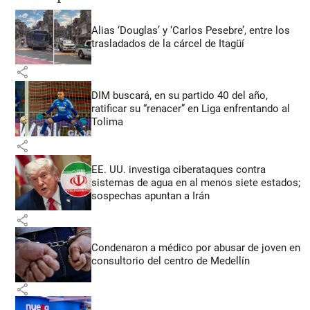
Alias ‘Douglas’ y ‘Carlos Pesebre’, entre los
trasladados de la cárcel de Itagüí
share
DIM buscará, en su partido 40 del año,
ratificar su “renacer” en Liga enfrentando al
Tolima
share
EE. UU. investiga ciberataques contra
sistemas de agua en al menos siete estados;
sospechas apuntan a Irán
share
Condenaron a médico por abusar de joven en
consultorio del centro de Medellín
share