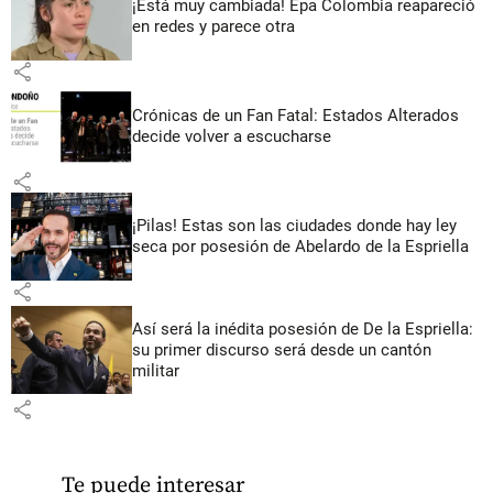
¡Está muy cambiada! Epa Colombia reapareció
en redes y parece otra
share
Crónicas de un Fan Fatal: Estados Alterados
decide volver a escucharse
share
¡Pilas! Estas son las ciudades donde hay ley
seca por posesión de Abelardo de la Espriella
share
Así será la inédita posesión de De la Espriella:
su primer discurso será desde un cantón
militar
share
Te puede interesar