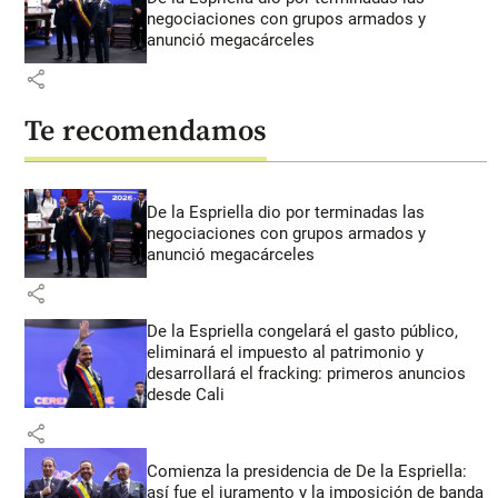
negociaciones con grupos armados y
anunció megacárceles
share
Te recomendamos
De la Espriella dio por terminadas las
negociaciones con grupos armados y
anunció megacárceles
share
De la Espriella congelará el gasto público,
eliminará el impuesto al patrimonio y
desarrollará el fracking: primeros anuncios
desde Cali
share
Comienza la presidencia de De la Espriella:
así fue el juramento y la imposición de banda