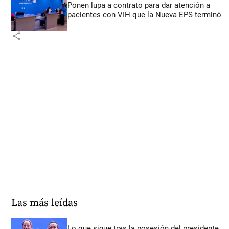
Ponen lupa a contrato para dar atención a
pacientes con VIH que la Nueva EPS terminó
share
Las más leídas
Lo que sigue tras la posesión del presidente