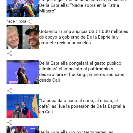
De la Espriella: “Nadie sobra en la Patria
Milagro”
share
hace 1 hora
Gobierno Trump anuncia USD 1.000 millones
de apoyo a gobierno de De la Espriella y
promete revisar aranceles
share
De la Espriella congelará el gasto público,
eliminará el impuesto al patrimonio y
desarrollará el fracking: primeros anuncios
desde Cali
share
“La coca dará paso al coco, al cacao, al
café”: así fue la posesión de De la Espriella
en Cali
share
De la Espriella dio por terminadas las