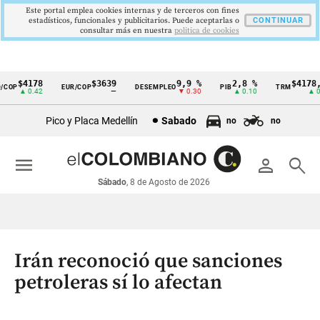
Este portal emplea cookies internas y de terceros con fines
estadísticos, funcionales y publicitarios. Puede aceptarlas o
CONTINUAR
consultar más en nuestra
politica de cookies
$4178
$3639
9,9 %
2,8 %
$4178,2
OP
EUR/COP
DESEMPLEO
PIB
TRM
Cintillo
▲ 0.42
—
▼ 0.30
▲ 0.10
▲ 0.4
de
Pico y Placa Medellín
Sabado
no
no
indicadores
económicos
menu
person
search
Colombia
Sábado
, 8 de Agosto de 2026
Irán reconoció que sanciones
petroleras sí lo afectan