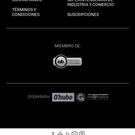
INDUSTRIA Y COMERCIO
TÉRMINOS Y
CONDICIONES
SUSCRIPCIONES
MIEMBRO DE:
person
graphic_eq
play_arrow
photo_camera
account_circle