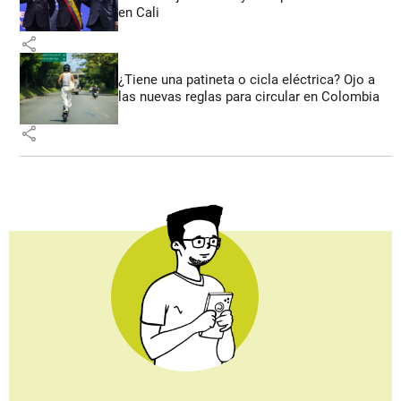
en Cali
share
¿Tiene una patineta o cicla eléctrica? Ojo a
las nuevas reglas para circular en Colombia
share